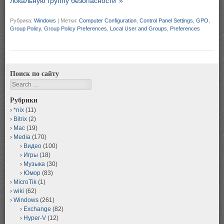
локальную группу безопасности’ »
Рубрика:
Windows
|
Метки:
Computer Configuration
,
Control Panel Settings
,
GPO
,
Group Policy
,
Group Policy Preferences
,
Local User and Groups
,
Preferences
Поиск по сайту
Search
Рубрики
*nix
(11)
Bitrix
(2)
Mac
(19)
Media
(170)
Видео
(100)
Игры
(18)
Музыка
(30)
Юмор
(83)
MicroTik
(1)
wiki
(62)
Windows
(261)
Exchange
(82)
Hyper-V
(12)