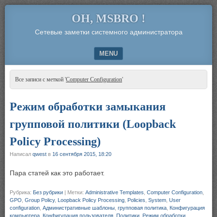
OH, MSBRO !
Сетевые заметки системного администратора
MENU
SKIP TO CONTENT
Все записи с меткой '
Computer Configuration
'
Режим обработки замыкания
групповой политики (Loopback
Policy Processing)
Написал
qwest
в
16 сентября 2015, 18:20
Пара статей как это работает.
Рубрика:
Без рубрики
|
Метки:
Administrative Templates
,
Computer Configuration
,
GPO
,
Group Policy
,
Loopback Policy Processing
,
Policies
,
System
,
User
configuration
,
Административные шаблоны
,
групповая политика
,
Конфигурация
компьютера
,
Конфигурация пользователя
,
Политики
,
Режим обработки