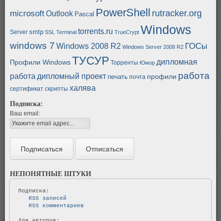
PowerShell
rutracker.org
microsoft
Outlook
Pascal
Windows
torrents.ru
smtp
Server
SSL
Terminal
TrueCrypt
windows 7
ГОСы
Windows 2008 R2
Windows Server 2008 R2
ТУСУР
дипломная
Профили Windows
Торренты
Юмор
работа
работа
дипломный проект
профили
печать
почта
халява
сертификат
скрипты
Подписка:
Ваш email:
НЕПОНЯТНЫЕ ШТУКИ
   RSS записей   
   RSS комментариев   