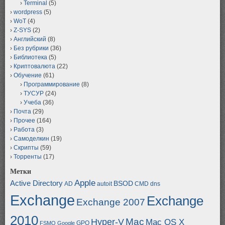
Terminal
(5)
wordpress
(5)
WoT
(4)
Z-SYS
(2)
Английский
(8)
Без рубрики
(36)
Библиотека
(5)
Криптовалюта
(22)
Обучение
(61)
Программирование
(8)
ТУСУР
(24)
Учеба
(36)
Почта
(29)
Прочее
(164)
Работа
(3)
Самоделкин
(19)
Скрипты
(59)
Торренты
(17)
Метки
Apple
Active Directory
BSOD
AD
autoit
CMD
dns
Exchange
Exchange
Exchange 2007
2010
Mac
Hyper-V
Mac OS X
GPO
FSMO
Google