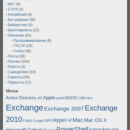
WoT
(4)
Z-SYS
(2)
Английский
(8)
Без рубрики
(36)
Библиотека
(5)
Криптовалюта
(22)
Обучение
(61)
Программирование
(8)
ТУСУР
(24)
Учеба
(36)
Почта
(29)
Прочее
(164)
Работа
(3)
Самоделкин
(19)
Скрипты
(59)
Торренты
(17)
Метки
Apple
Active Directory
BSOD
AD
autoit
CMD
dns
Exchange
Exchange
Exchange 2007
2010
Mac
Hyper-V
Mac OS X
GPO
FSMO
Google
PowerShell
rutracker.org
microsoft
Outlook