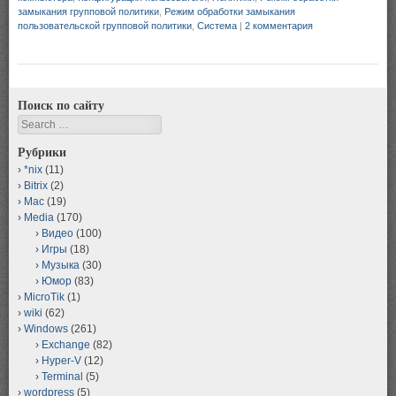
замыкания групповой политики
,
Режим обработки замыкания
пользовательской групповой политики
,
Система
|
2 комментария
Поиск по сайту
Search
Рубрики
*nix
(11)
Bitrix
(2)
Mac
(19)
Media
(170)
Видео
(100)
Игры
(18)
Музыка
(30)
Юмор
(83)
MicroTik
(1)
wiki
(62)
Windows
(261)
Exchange
(82)
Hyper-V
(12)
Terminal
(5)
wordpress
(5)