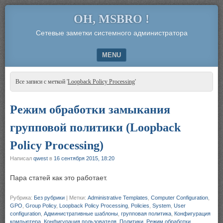
OH, MSBRO !
Сетевые заметки системного администратора
MENU
SKIP TO CONTENT
Все записи с меткой '
Loopback Policy Processing
'
Режим обработки замыкания
групповой политики (Loopback
Policy Processing)
Написал
qwest
в
16 сентября 2015, 18:20
Пара статей как это работает.
Рубрика:
Без рубрики
|
Метки:
Administrative Templates
,
Computer Configuration
,
GPO
,
Group Policy
,
Loopback Policy Processing
,
Policies
,
System
,
User
configuration
,
Административные шаблоны
,
групповая политика
,
Конфигурация
компьютера
,
Конфигурация пользователя
,
Политики
,
Режим обработки