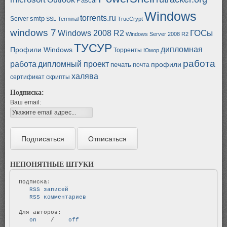
Pascal
Windows
torrents.ru
smtp
Server
SSL
Terminal
TrueCrypt
windows 7
ГОСы
Windows 2008 R2
Windows Server 2008 R2
ТУСУР
дипломная
Профили Windows
Торренты
Юмор
работа
работа
дипломный проект
профили
печать
почта
халява
сертификат
скрипты
Подписка:
Ваш email:
НЕПОНЯТНЫЕ ШТУКИ
   RSS записей   
   RSS комментариев   
   on   
 / 
   off   