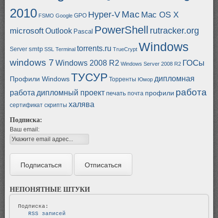
2010
Mac
Hyper-V
Mac OS X
GPO
FSMO
Google
PowerShell
rutracker.org
microsoft
Outlook
Pascal
Windows
torrents.ru
smtp
Server
SSL
Terminal
TrueCrypt
windows 7
ГОСы
Windows 2008 R2
Windows Server 2008 R2
ТУСУР
дипломная
Профили Windows
Торренты
Юмор
работа
работа
дипломный проект
профили
печать
почта
халява
сертификат
скрипты
Подписка:
Ваш email:
НЕПОНЯТНЫЕ ШТУКИ
   RSS записей   