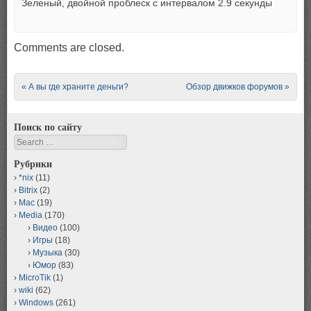
Зеленый, двойной проблеск с интервалом 2.9 секунды
Comments are closed.
Post navigation
«
А вы где храните деньги?
Обзор движков форумов
»
Поиск по сайту
Search
Рубрики
*nix
(11)
Bitrix
(2)
Mac
(19)
Media
(170)
Видео
(100)
Игры
(18)
Музыка
(30)
Юмор
(83)
MicroTik
(1)
wiki
(62)
Windows
(261)