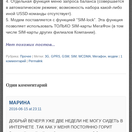
4. Отдельная функция меню запроса баланса (совершается
в автоматическом режиме; возможность набора какой-либо
иной USSD-команды отсутствует).
5. Модем поставляется с функцией “SIM-lock”. Эта функция
позволяет использовать ТОЛЬКО SIM-карты МегаФон (в том
числе SIM-карты других филиалов Компании).
Нет похожих постов...
Рубрика:
Прочее
|
Метки:
3G
,
GPRS
,
GSM
,
SIM
,
WCDMA
,
Мегафон
,
модем
|
1
комментарий
|
Permalink
Один комментарий
МАРИНА
2016-06-15 at 23:11
ДОБРЫЙ ВЕЧЕР.Я УЖЕ ДВЕ НЕДЕЛИ НЕ МОГУ СИДЕТЬ В
ИНТЕРНЕТЕ .ТАК КАК У МЕНЯ ПОСТОЯННО ГОРИТ