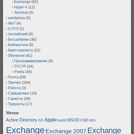
Exchange
(82)
Hyper-V
(12)
Terminal
(5)
wordpress
(5)
WoT
(4)
Z-SYS
(2)
Английский
(8)
Без рубрики
(36)
Библиотека
(5)
Криптовалюта
(22)
Обучение
(61)
Программирование
(8)
ТУСУР
(24)
Учеба
(36)
Почта
(29)
Прочее
(164)
Работа
(3)
Самоделкин
(19)
Скрипты
(59)
Торренты
(17)
Метки
Apple
Active Directory
BSOD
AD
autoit
CMD
dns
Exchange
Exchange
Exchange 2007