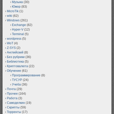
Музыка
(30)
Юмор
(83)
MicroTik
(1)
wiki
(62)
Windows
(261)
Exchange
(82)
Hyper-V
(12)
Terminal
(5)
wordpress
(5)
WoT
(4)
Z-SYS
(2)
Английский
(8)
Без рубрики
(36)
Библиотека
(5)
Криптовалюта
(22)
Обучение
(61)
Программирование
(8)
ТУСУР
(24)
Учеба
(36)
Почта
(29)
Прочее
(164)
Работа
(3)
Самоделкин
(19)
Скрипты
(59)
Торренты
(17)