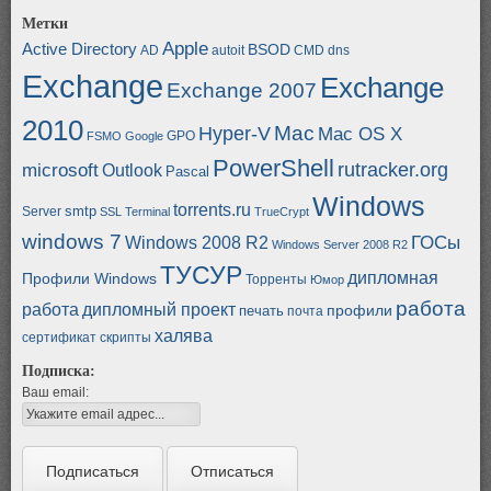
Метки
Apple
Active Directory
BSOD
AD
autoit
CMD
dns
Exchange
Exchange
Exchange 2007
2010
Mac
Hyper-V
Mac OS X
GPO
FSMO
Google
PowerShell
rutracker.org
microsoft
Outlook
Pascal
Windows
torrents.ru
smtp
Server
SSL
Terminal
TrueCrypt
windows 7
ГОСы
Windows 2008 R2
Windows Server 2008 R2
ТУСУР
дипломная
Профили Windows
Торренты
Юмор
работа
работа
дипломный проект
профили
печать
почта
халява
сертификат
скрипты
Подписка:
Ваш email: