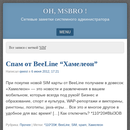
OH, MSBRO !
Сетевые заметки системного администратора
MENU
SKIP TO CONTENT
Все записи с меткой '
SIM
'
Спам от BeeLine “Хамелеон”
Написал
qwest
в
6 июня 2012, 17:21
При покупке новой SIM карты от BeeLine получаем в довесок:
«Хамелеон» — это новости и развлечения в вашем
мобильном, которые всегда под рукой! Бизнес и
образование, спорт и культура, WAP-репортажи и викторины,
рингтоны, логотипы, java-игры… Все это и многое другое в
удобное для вас время! […] Как отключить? *110*20#ВЫЗОВ
Рубрика:
Прочее
|
Метки:
*110*20#
,
BeeLine
,
SIM
,
spam
,
Хамелеон