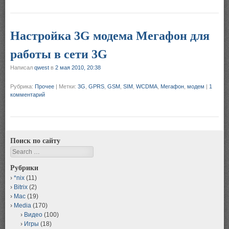
Настройка 3G модема Мегафон для
работы в сети 3G
Написал
qwest
в
2 мая 2010, 20:38
Рубрика:
Прочее
|
Метки:
3G
,
GPRS
,
GSM
,
SIM
,
WCDMA
,
Мегафон
,
модем
|
1
комментарий
Поиск по сайту
Search
Рубрики
*nix
(11)
Bitrix
(2)
Mac
(19)
Media
(170)
Видео
(100)
Игры
(18)