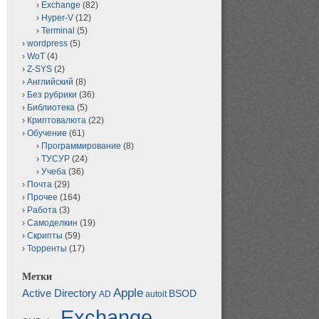
Exchange
(82)
Hyper-V
(12)
Terminal
(5)
wordpress
(5)
WoT
(4)
Z-SYS
(2)
Английский
(8)
Без рубрики
(36)
Библиотека
(5)
Криптовалюта
(22)
Обучение
(61)
Программирование
(8)
ТУСУР
(24)
Учеба
(36)
Почта
(29)
Прочее
(164)
Работа
(3)
Самоделкин
(19)
Скрипты
(59)
Торренты
(17)
Метки
Apple
Active Directory
BSOD
AD
autoit
Exchange