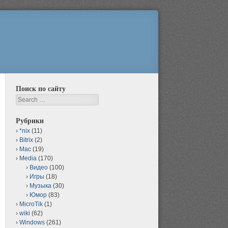
Поиск по сайту
Search
Рубрики
*nix
(11)
Bitrix
(2)
Mac
(19)
Media
(170)
Видео
(100)
Игры
(18)
Музыка
(30)
Юмор
(83)
MicroTik
(1)
wiki
(62)
Windows
(261)