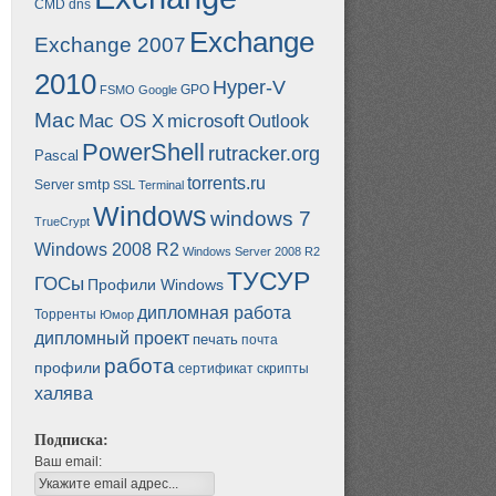
CMD
dns
Exchange
Exchange 2007
2010
Hyper-V
GPO
FSMO
Google
Mac
Mac OS X
microsoft
Outlook
PowerShell
rutracker.org
Pascal
torrents.ru
smtp
Server
SSL
Terminal
Windows
windows 7
TrueCrypt
Windows 2008 R2
Windows Server 2008 R2
ТУСУР
ГОСы
Профили Windows
дипломная работа
Торренты
Юмор
дипломный проект
печать
почта
работа
профили
сертификат
скрипты
халява
Подписка:
Ваш email: