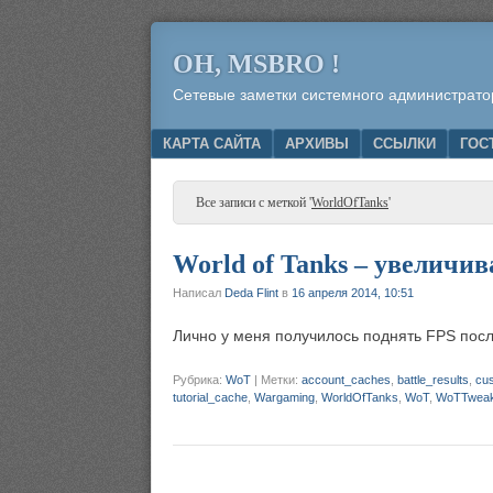
OH, MSBRO !
Сетевые заметки системного администрато
Menu
SKIP TO CONTENT
КАРТА САЙТА
АРХИВЫ
ССЫЛКИ
ГОС
Все записи с меткой '
WorldOfTanks
'
World of Tanks – увеличив
Написал
Deda Flint
в
16 апреля 2014, 10:51
Лично у меня получилось поднять FPS по
Рубрика:
WoT
|
Метки:
account_caches
,
battle_results
,
cu
tutorial_cache
,
Wargaming
,
WorldOfTanks
,
WoT
,
WoTTweak