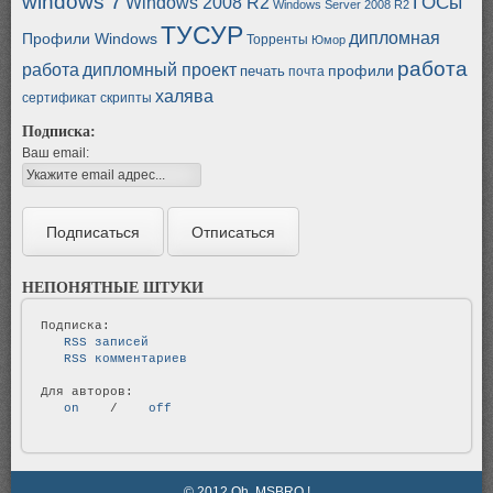
windows 7
ГОСы
Windows 2008 R2
Windows Server 2008 R2
ТУСУР
дипломная
Профили Windows
Торренты
Юмор
работа
работа
дипломный проект
профили
печать
почта
халява
сертификат
скрипты
Подписка:
Ваш email:
НЕПОНЯТНЫЕ ШТУКИ
   RSS записей   
   RSS комментариев   
   on   
 / 
   off   
© 2012 Oh, MSBRO !