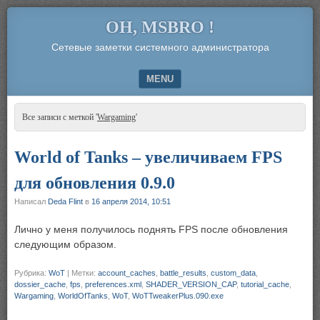
OH, MSBRO !
Сетевые заметки системного администратора
MENU
SKIP TO CONTENT
Все записи с меткой '
Wargaming
'
World of Tanks – увеличиваем FPS
для обновления 0.9.0
Написал
Deda Flint
в
16 апреля 2014, 10:51
Лично у меня получилось поднять FPS после обновления
следующим образом.
Рубрика:
WoT
|
Метки:
account_caches
,
battle_results
,
custom_data
,
dossier_cache
,
fps
,
preferences.xml
,
SHADER_VERSION_CAP
,
tutorial_cache
,
Wargaming
,
WorldOfTanks
,
WoT
,
WoTTweakerPlus.090.exe