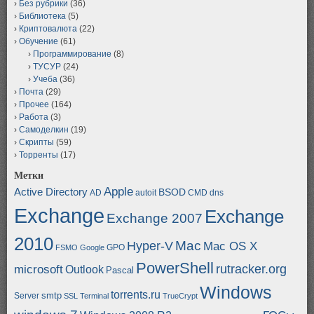
Без рубрики
(36)
Библиотека
(5)
Криптовалюта
(22)
Обучение
(61)
Программирование
(8)
ТУСУР
(24)
Учеба
(36)
Почта
(29)
Прочее
(164)
Работа
(3)
Самоделкин
(19)
Скрипты
(59)
Торренты
(17)
Метки
Apple
Active Directory
BSOD
AD
autoit
CMD
dns
Exchange
Exchange
Exchange 2007
2010
Mac
Hyper-V
Mac OS X
GPO
FSMO
Google
PowerShell
rutracker.org
microsoft
Outlook
Pascal
Windows
torrents.ru
smtp
Server
SSL
Terminal
TrueCrypt