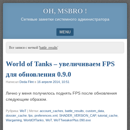
OH, MSBRO !
Сетевые заметки системного администратора
MENU
SKIP TO CONTENT
Все записи с меткой '
battle_results
'
World of Tanks – увеличиваем FPS
для обновления 0.9.0
Написал
Deda Flint
в
16 апреля 2014, 10:51
Лично у меня получилось поднять FPS после обновления
следующим образом.
Рубрика:
WoT
|
Метки:
account_caches
,
battle_results
,
custom_data
,
dossier_cache
,
fps
,
preferences.xml
,
SHADER_VERSION_CAP
,
tutorial_cache
,
Wargaming
,
WorldOfTanks
,
WoT
,
WoTTweakerPlus.090.exe