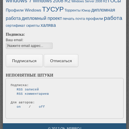
windows 7
ГОСы
Windows 2008 R2
Windows Server 2008 R2
ТУСУР
дипломная
Профили Windows
Торренты
Юмор
работа
работа
дипломный проект
профили
печать
почта
халява
сертификат
скрипты
Подписка:
Ваш email:
НЕПОНЯТНЫЕ ШТУКИ
   RSS записей   
   RSS комментариев   
   on   
 / 
   off   
© 2012 Oh, MSBRO !