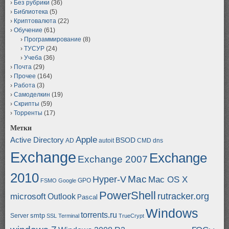
Без рубрики
(36)
Библиотека
(5)
Криптовалюта
(22)
Обучение
(61)
Программирование
(8)
ТУСУР
(24)
Учеба
(36)
Почта
(29)
Прочее
(164)
Работа
(3)
Самоделкин
(19)
Скрипты
(59)
Торренты
(17)
Метки
Apple
Active Directory
BSOD
AD
autoit
CMD
dns
Exchange
Exchange
Exchange 2007
2010
Mac
Hyper-V
Mac OS X
GPO
FSMO
Google
PowerShell
rutracker.org
microsoft
Outlook
Pascal
Windows
torrents.ru
smtp
Server
SSL
Terminal
TrueCrypt