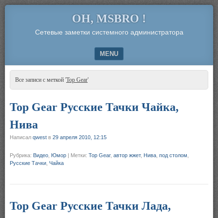
OH, MSBRO !
Сетевые заметки системного администратора
MENU
SKIP TO CONTENT
Все записи с меткой '
Top Gear
'
Top Gear Русские Тачки Чайка,
Нива
Написал
qwest
в
29 апреля 2010, 12:15
Рубрика:
Видео
,
Юмор
|
Метки:
Top Gear
,
автор жжет
,
Нива
,
под столом
,
Русские Тачки
,
Чайка
Top Gear Русские Тачки Лада,