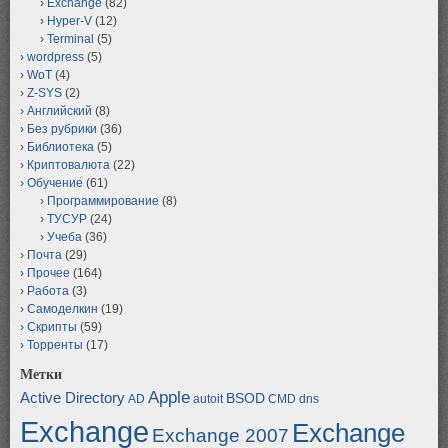
Exchange
(82)
Hyper-V
(12)
Terminal
(5)
wordpress
(5)
WoT
(4)
Z-SYS
(2)
Английский
(8)
Без рубрики
(36)
Библиотека
(5)
Криптовалюта
(22)
Обучение
(61)
Программирование
(8)
ТУСУР
(24)
Учеба
(36)
Почта
(29)
Прочее
(164)
Работа
(3)
Самоделкин
(19)
Скрипты
(59)
Торренты
(17)
Метки
Apple
Active Directory
BSOD
AD
autoit
CMD
dns
Exchange
Exchange
Exchange 2007