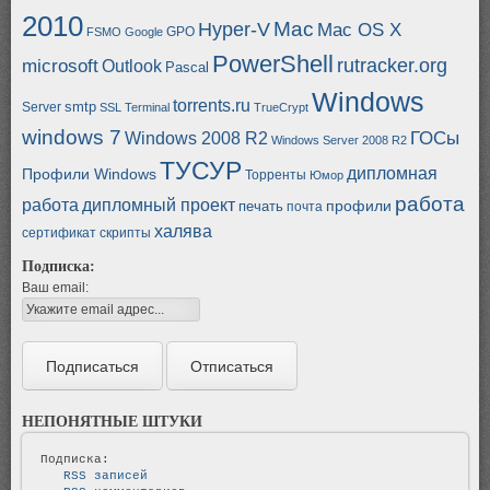
2010
Mac
Hyper-V
Mac OS X
GPO
FSMO
Google
PowerShell
rutracker.org
microsoft
Outlook
Pascal
Windows
torrents.ru
smtp
Server
SSL
Terminal
TrueCrypt
windows 7
ГОСы
Windows 2008 R2
Windows Server 2008 R2
ТУСУР
дипломная
Профили Windows
Торренты
Юмор
работа
работа
дипломный проект
профили
печать
почта
халява
сертификат
скрипты
Подписка:
Ваш email:
НЕПОНЯТНЫЕ ШТУКИ
   RSS записей   