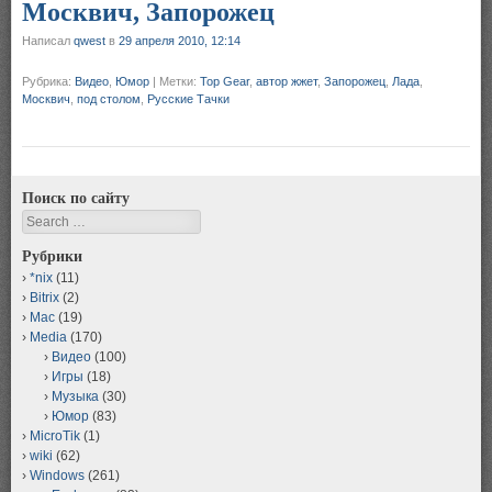
Москвич, Запорожец
Написал
qwest
в
29 апреля 2010, 12:14
Рубрика:
Видео
,
Юмор
|
Метки:
Top Gear
,
автор жжет
,
Запорожец
,
Лада
,
Москвич
,
под столом
,
Русские Тачки
Поиск по сайту
Search
Рубрики
*nix
(11)
Bitrix
(2)
Mac
(19)
Media
(170)
Видео
(100)
Игры
(18)
Музыка
(30)
Юмор
(83)
MicroTik
(1)
wiki
(62)
Windows
(261)