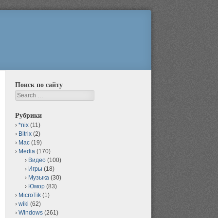
Поиск по сайту
Search
Рубрики
*nix
(11)
Bitrix
(2)
Mac
(19)
Media
(170)
Видео
(100)
Игры
(18)
Музыка
(30)
Юмор
(83)
MicroTik
(1)
wiki
(62)
Windows
(261)