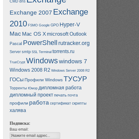
CMD
dns
Exchange
Exchange 2007
2010
Hyper-V
GPO
FSMO
Google
Mac
Mac OS X
microsoft
Outlook
PowerShell
rutracker.org
Pascal
torrents.ru
smtp
Server
SSL
Terminal
Windows
windows 7
TrueCrypt
Windows 2008 R2
Windows Server 2008 R2
ТУСУР
ГОСы
Профили Windows
дипломная работа
Торренты
Юмор
дипломный проект
печать
почта
работа
профили
сертификат
скрипты
халява
Подписка:
Ваш email: