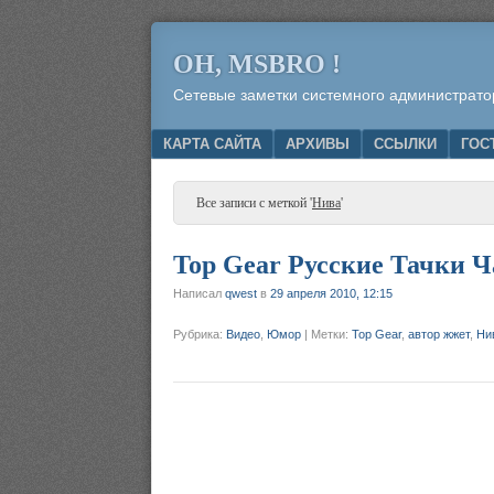
OH, MSBRO !
Сетевые заметки системного администрато
Menu
SKIP TO CONTENT
КАРТА САЙТА
АРХИВЫ
ССЫЛКИ
ГОС
Все записи с меткой '
Нива
'
Top Gear Русские Тачки Ч
Написал
qwest
в
29 апреля 2010, 12:15
Рубрика:
Видео
,
Юмор
|
Метки:
Top Gear
,
автор жжет
,
Ни