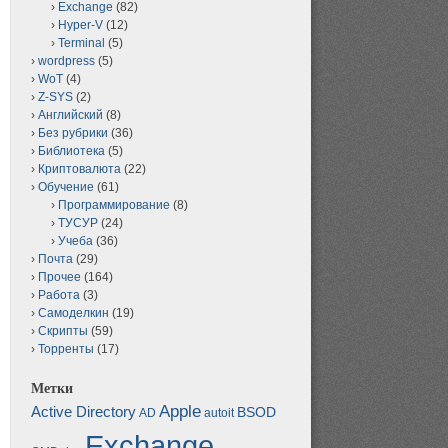
Exchange
(82)
Hyper-V
(12)
Terminal
(5)
wordpress
(5)
WoT
(4)
Z-SYS
(2)
Английский
(8)
Без рубрики
(36)
Библиотека
(5)
Криптовалюта
(22)
Обучение
(61)
Программирование
(8)
ТУСУР
(24)
Учеба
(36)
Почта
(29)
Прочее
(164)
Работа
(3)
Самоделкин
(19)
Скрипты
(59)
Торренты
(17)
Метки
Apple
Active Directory
BSOD
AD
autoit
Exchange