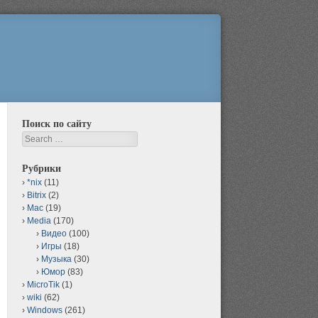
Поиск по сайту
Search
Рубрики
*nix
(11)
Bitrix
(2)
Mac
(19)
Media
(170)
Видео
(100)
Игры
(18)
Музыка
(30)
Юмор
(83)
MicroTik
(1)
wiki
(62)
Windows
(261)