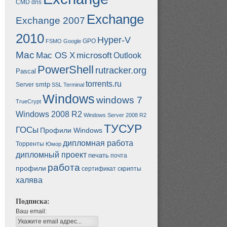
CMD
dns
Exchange
Exchange 2007
2010
Hyper-V
GPO
FSMO
Google
Mac
Mac OS X
microsoft
Outlook
PowerShell
rutracker.org
Pascal
torrents.ru
smtp
Server
SSL
Terminal
Windows
windows 7
TrueCrypt
Windows 2008 R2
Windows Server 2008 R2
ТУСУР
ГОСы
Профили Windows
дипломная работа
Торренты
Юмор
дипломный проект
печать
почта
работа
профили
сертификат
скрипты
халява
Подписка:
Ваш email: