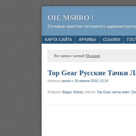
OH, MSBRO !
Сетевые заметки системного администрато
Menu
SKIP TO CONTENT
КАРТА САЙТА
АРХИВЫ
ССЫЛКИ
ГОС
Все записи с меткой '
Москвич
'
Top Gear Русские Тачки Л
Написал
qwest
в
29 апреля 2010, 12:14
Рубрика:
Видео
,
Юмор
|
Метки:
Top Gear
,
автор жжет
,
За