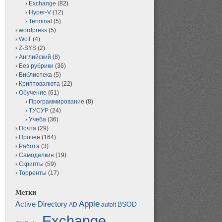
Exchange
(82)
Hyper-V
(12)
Terminal
(5)
wordpress
(5)
WoT
(4)
Z-SYS
(2)
Английский
(8)
Без рубрики
(36)
Библиотека
(5)
Криптовалюта
(22)
Обучение
(61)
Программирование
(8)
ТУСУР
(24)
Учеба
(36)
Почта
(29)
Прочее
(164)
Работа
(3)
Самоделкин
(19)
Скрипты
(59)
Торренты
(17)
Метки
Apple
Active Directory
BSOD
AD
autoit
Exchange