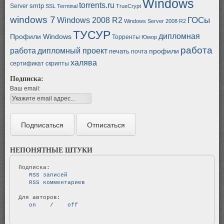
Windows
torrents.ru
smtp
Server
SSL
Terminal
TrueCrypt
windows 7
ГОСы
Windows 2008 R2
Windows Server 2008 R2
ТУСУР
дипломная
Профили Windows
Торренты
Юмор
работа
работа
дипломный проект
профили
печать
почта
халява
сертификат
скрипты
Подписка:
Ваш email:
НЕПОНЯТНЫЕ ШТУКИ
   RSS записей   
   RSS комментариев   
   on   
 / 
   off   