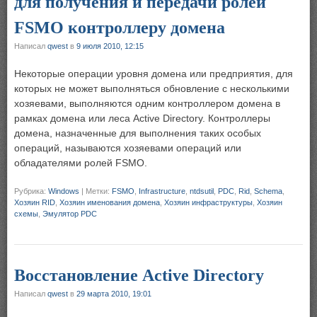
для получения и передачи ролей
FSMO контроллеру домена
Написал
qwest
в
9 июля 2010, 12:15
Некоторые операции уровня домена или предприятия, для
которых не может выполняться обновление с несколькими
хозяевами, выполняются одним контроллером домена в
рамках домена или леса Active Directory. Контроллеры
домена, назначенные для выполнения таких особых
операций, называются хозяевами операций или
обладателями ролей FSMO.
Рубрика:
Windows
|
Метки:
FSMO
,
Infrastructure
,
ntdsutil
,
PDC
,
Rid
,
Schema
,
Хозяин RID
,
Хозяин именования домена
,
Хозяин инфраструктуры
,
Хозяин
схемы
,
Эмулятор PDC
Восстановление Active Directory
Написал
qwest
в
29 марта 2010, 19:01