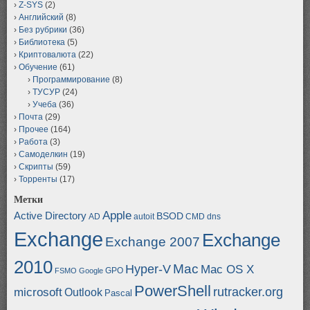
Z-SYS
(2)
Английский
(8)
Без рубрики
(36)
Библиотека
(5)
Криптовалюта
(22)
Обучение
(61)
Программирование
(8)
ТУСУР
(24)
Учеба
(36)
Почта
(29)
Прочее
(164)
Работа
(3)
Самоделкин
(19)
Скрипты
(59)
Торренты
(17)
Метки
Apple
Active Directory
BSOD
AD
autoit
CMD
dns
Exchange
Exchange
Exchange 2007
2010
Mac
Hyper-V
Mac OS X
GPO
FSMO
Google
PowerShell
rutracker.org
microsoft
Outlook
Pascal