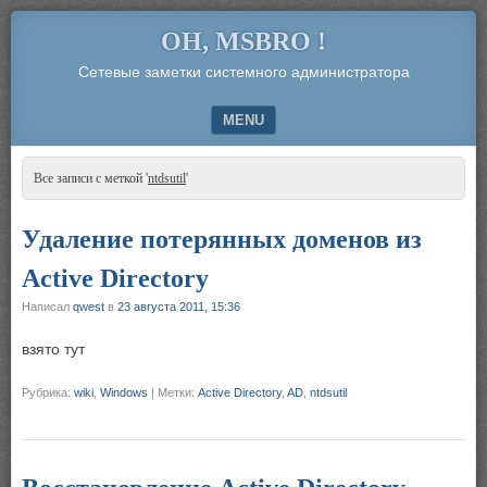
OH, MSBRO !
Сетевые заметки системного администратора
MENU
SKIP TO CONTENT
Все записи с меткой '
ntdsutil
'
Удаление потерянных доменов из
Active Directory
Написал
qwest
в
23 августа 2011, 15:36
взято тут
Рубрика:
wiki
,
Windows
|
Метки:
Active Directory
,
AD
,
ntdsutil