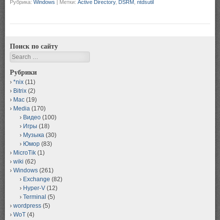
Рубрика:
Windows
|
Метки:
Active Directory
,
DSRM
,
ntdsutil
Поиск по сайту
Search
Рубрики
*nix
(11)
Bitrix
(2)
Mac
(19)
Media
(170)
Видео
(100)
Игры
(18)
Музыка
(30)
Юмор
(83)
MicroTik
(1)
wiki
(62)
Windows
(261)
Exchange
(82)
Hyper-V
(12)
Terminal
(5)
wordpress
(5)
WoT
(4)