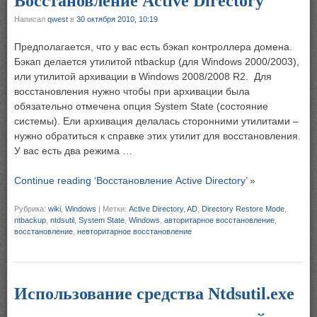
Восстановление Active Directory
Написал
qwest
в
30 октября 2010, 10:19
Предполагается, что у вас есть бэкап контроллера домена.
Бэкап делается утилитой ntbackup (для Windows 2000/2003),
или утилитой архивации в Windows 2008/2008 R2. Для
восстановления нужно чтобы при архивации была
обязательно отмечена опция System State (состояние
системы). Ели архивация делалась сторонними утилитами –
нужно обратиться к справке этих утилит для восстановления.
У вас есть два режима …
Continue reading ‘Восстановление Active Directory’ »
Рубрика:
wiki
,
Windows
|
Метки:
Active Directory
,
AD
,
Directory Restore Mode
,
ntbackup
,
ntdsutil
,
System State
,
Windows
,
авторитарное восстановление
,
восстановление
,
невторитарное восстановление
Использование средства Ntdsutil.exe