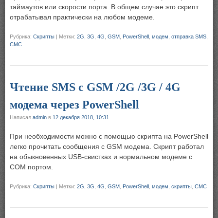
таймаутов или скорости порта. В общем случае это скрипт
отрабатывал практически на любом модеме.
Рубрика:
Скрипты
|
Метки:
2G
,
3G
,
4G
,
GSM
,
PowerShell
,
модем
,
отправка SMS
,
СМС
Чтение SMS с GSM /2G /3G / 4G
модема через PowerShell
Написал
admin
в
12 декабря 2018, 10:31
При необходимости можно с помощью скрипта на PowerShell
легко прочитать сообщения с GSM модема. Скрипт работал
на обыкновенных USB-свистках и нормальном модеме с
COM портом.
Рубрика:
Скрипты
|
Метки:
2G
,
3G
,
4G
,
GSM
,
PowerShell
,
модем
,
скрипты
,
СМС