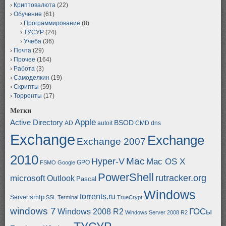
Криптовалюта
(22)
Обучение
(61)
Программирование
(8)
ТУСУР
(24)
Учеба
(36)
Почта
(29)
Прочее
(164)
Работа
(3)
Самоделкин
(19)
Скрипты
(59)
Торренты
(17)
Метки
Apple
Active Directory
BSOD
AD
autoit
CMD
dns
Exchange
Exchange
Exchange 2007
2010
Mac
Hyper-V
Mac OS X
GPO
FSMO
Google
PowerShell
rutracker.org
microsoft
Outlook
Pascal
Windows
torrents.ru
smtp
Server
SSL
Terminal
TrueCrypt
windows 7
ГОСы
Windows 2008 R2
Windows Server 2008 R2