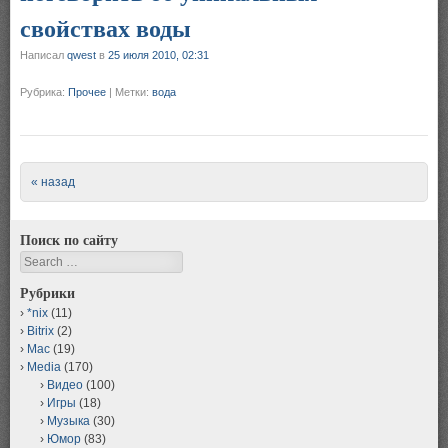
свойствах воды
Написал
qwest
в
25 июля 2010, 02:31
Рубрика:
Прочее
|
Метки:
вода
Post navigation
« назад
Поиск по сайту
Search
Рубрики
*nix
(11)
Bitrix
(2)
Mac
(19)
Media
(170)
Видео
(100)
Игры
(18)
Музыка
(30)
Юмор
(83)