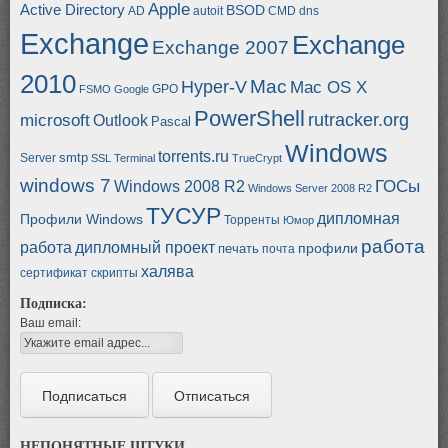
Apple
Active Directory
BSOD
AD
autoit
CMD
dns
Exchange
Exchange
Exchange 2007
2010
Mac
Hyper-V
Mac OS X
GPO
FSMO
Google
PowerShell
rutracker.org
microsoft
Outlook
Pascal
Windows
torrents.ru
smtp
Server
SSL
Terminal
TrueCrypt
windows 7
ГОСы
Windows 2008 R2
Windows Server 2008 R2
ТУСУР
дипломная
Профили Windows
Торренты
Юмор
работа
работа
дипломный проект
профили
печать
почта
халява
сертификат
скрипты
Подписка:
Ваш email:
НЕПОНЯТНЫЕ ШТУКИ