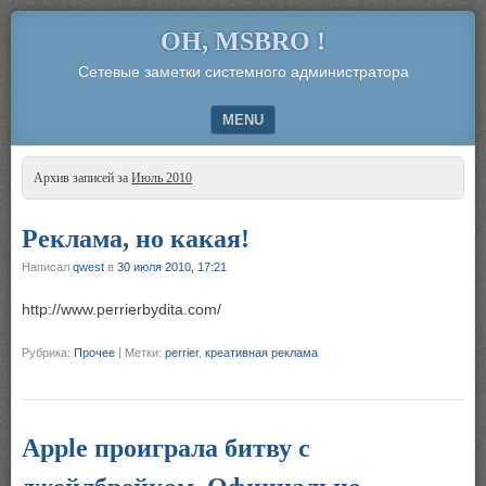
OH, MSBRO !
Сетевые заметки системного администратора
MENU
SKIP TO CONTENT
Архив записей за
Июль 2010
Реклама, но какая!
Написал
qwest
в
30 июля 2010, 17:21
http://www.perrierbydita.com/
Рубрика:
Прочее
|
Метки:
perrier
,
креативная реклама
Apple проиграла битву с