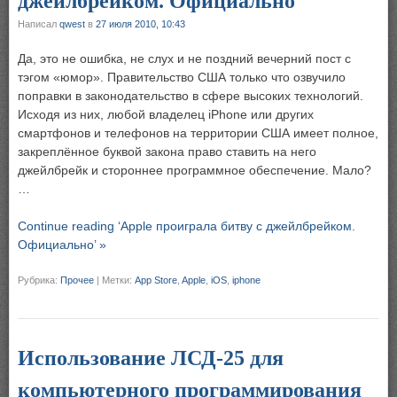
джейлбрейком. Официально
Написал
qwest
в
27 июля 2010, 10:43
Да, это не ошибка, не слух и не поздний вечерний пост с
тэгом «юмор». Правительство США только что озвучило
поправки в законодательство в сфере высоких технологий.
Исходя из них, любой владелец iPhone или других
смартфонов и телефонов на территории США имеет полное,
закреплённое буквой закона право ставить на него
джейлбрейк и стороннее программное обеспечение. Мало?
…
Continue reading ‘Apple проиграла битву с джейлбрейком.
Официально’ »
Рубрика:
Прочее
|
Метки:
App Store
,
Apple
,
iOS
,
iphone
Использование ЛСД-25 для
компьютерного программирования