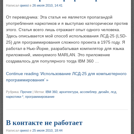
Написал
qwest
в
26 июля 2010, 14:41
От переводчика: Эта статья не является пропагандой
употребления наркотиков и я выступаю категорически против
этого. Статья всего лишь отражает опыт одного человека.
Здесь описывается мой способ использования ЛСД-25 (LSD-
25) для программирования сложного проекта в 1975 году. Я
работал в Нью-Йорке, разрабатывая компилятор для языка
приложений, именуемого MARLAN. Это приложение
создавалось для популярного тогда IBM 360 …
Continue reading ‘Использование ЛСД-25 для компьютерного
программирования’ »
Рубрика:
Прочее
|
Метки:
IBM 360
,
архитектура
,
ассемблер
,
дизайн
,
лсд
,
наркотики *
,
программирование
В контакте не работает
Написал
qwest
в
25 июля 2010, 18:44