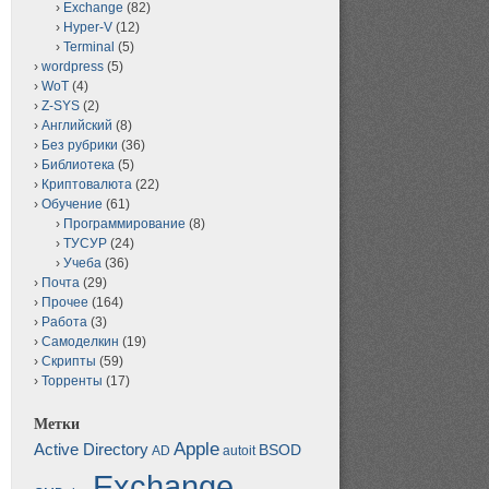
Exchange
(82)
Hyper-V
(12)
Terminal
(5)
wordpress
(5)
WoT
(4)
Z-SYS
(2)
Английский
(8)
Без рубрики
(36)
Библиотека
(5)
Криптовалюта
(22)
Обучение
(61)
Программирование
(8)
ТУСУР
(24)
Учеба
(36)
Почта
(29)
Прочее
(164)
Работа
(3)
Самоделкин
(19)
Скрипты
(59)
Торренты
(17)
Метки
Apple
Active Directory
BSOD
AD
autoit
Exchange