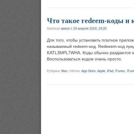
Что такое redeem-коды и 
Написал
qwest
в
24 апреля 2010, 19:20
Для того, чтобы установить платное прило
называемый redeem-код. Redeeem-код пред
KATL3MPL7WHA. Коды обычно раздаются на 
Воспользоваться кодом очень просто.
Рубрика:
Mac
|
Метки:
App Store
,
Apple
,
iPad
,
iTunes
,
iTun