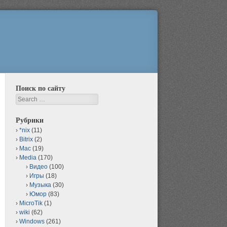
Поиск по сайту
Search
Рубрики
*nix
(11)
Bitrix
(2)
Mac
(19)
Media
(170)
Видео
(100)
Игры
(18)
Музыка
(30)
Юмор
(83)
MicroTik
(1)
wiki
(62)
Windows
(261)