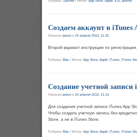
Рубрика:
Прочее
|
Метки:
App Store
,
Apple
,
iOS
,
iphone
Создаем аккаунт в iTunes 
Написал
qwest
в
24 апреля 2010, 21:32
Второй вариант инструкции по регистрации.
Рубрика:
Mac
|
Метки:
App Store
,
Apple
,
iTunes
,
iTunes St
Создание учетной записи i
Написал
qwest
в
24 апреля 2010, 21:14
Для создания учетной записи iTunes App St
Чтобы создать учетную запись без кредитно
Store, а не в iTunes Store.
Рубрика:
Mac
|
Метки:
App Store
,
Apple
,
iTunes
,
iTunes St