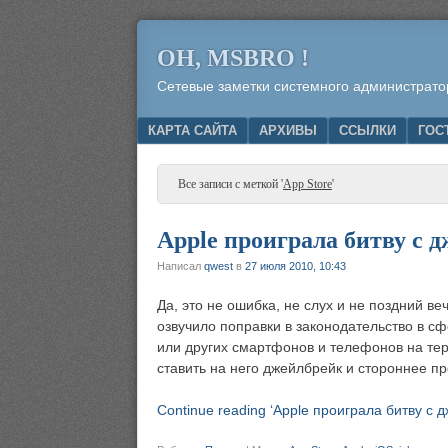
OH, MSBRO !
Сетевые заметки системного администрато
Menu
SKIP TO CONTENT
КАРТА САЙТА
АРХИВЫ
ССЫЛКИ
ГОС
Все записи с меткой '
App Store
'
Apple проиграла битву с
Написал
qwest
в
27 июля 2010, 10:43
Да, это не ошибка, не слух и не поздний в
озвучило поправки в законодательство в сф
или других смартфонов и телефонов на те
ставить на него джейлбрейк и стороннее 
Continue reading ‘Apple проиграла битву с