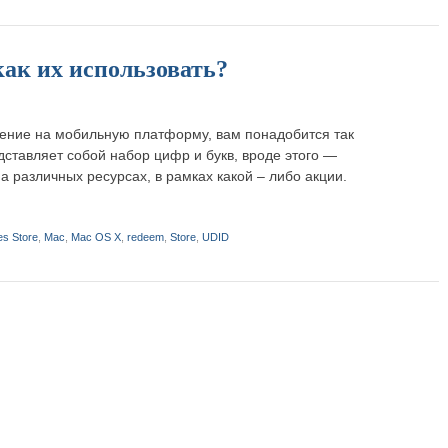
как их использовать?
жение на мобильную платформу, вам понадобится так
ставляет собой набор цифр и букв, вроде этого —
различных ресурсах, в рамках какой – либо акции.
es Store
,
Mac
,
Mac OS X
,
redeem
,
Store
,
UDID