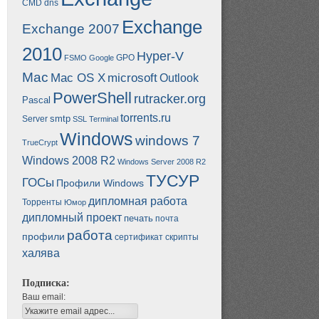
CMD
dns
Exchange
Exchange 2007
2010
Hyper-V
GPO
FSMO
Google
Mac
Mac OS X
microsoft
Outlook
PowerShell
rutracker.org
Pascal
torrents.ru
smtp
Server
SSL
Terminal
Windows
windows 7
TrueCrypt
Windows 2008 R2
Windows Server 2008 R2
ТУСУР
ГОСы
Профили Windows
дипломная работа
Торренты
Юмор
дипломный проект
печать
почта
работа
профили
сертификат
скрипты
халява
Подписка:
Ваш email: