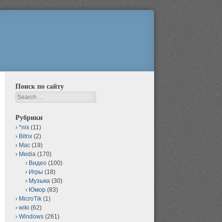
Поиск по сайту
Search
Рубрики
*nix
(11)
Bitrix
(2)
Mac
(19)
Media
(170)
Видео
(100)
Игры
(18)
Музыка
(30)
Юмор
(83)
MicroTik
(1)
wiki
(62)
Windows
(261)