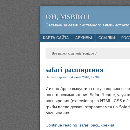
OH, MSBRO !
Сетевые заметки системного администрато
Menu
SKIP TO CONTENT
КАРТА САЙТА
АРХИВЫ
ССЫЛКИ
ГОС
Все записи с меткой '
Youtube 5
'
safari расширения
Написал
qwest
в
4 июля 2010, 17:36
7 июня Apple выпустила пятую версию своег
нового режима чтения Safari Reader, улуч
расширения (extensions) на HTML, CSS и Ja
грибы после дождя, отправляемся на Safari 
расширения …
Continue reading ‘safari расширения’ »