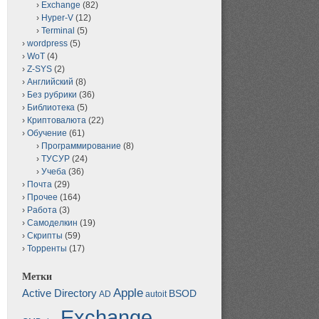
Exchange
(82)
Hyper-V
(12)
Terminal
(5)
wordpress
(5)
WoT
(4)
Z-SYS
(2)
Английский
(8)
Без рубрики
(36)
Библиотека
(5)
Криптовалюта
(22)
Обучение
(61)
Программирование
(8)
ТУСУР
(24)
Учеба
(36)
Почта
(29)
Прочее
(164)
Работа
(3)
Самоделкин
(19)
Скрипты
(59)
Торренты
(17)
Метки
Apple
Active Directory
BSOD
AD
autoit
Exchange