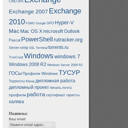
CMD
dns
Exchange
Exchange 2007
2010
Hyper-V
GPO
FSMO
Google
Mac
Mac OS X
microsoft
Outlook
PowerShell
rutracker.org
Pascal
torrents.ru
smtp
Server
SSL
Terminal
Windows
windows 7
TrueCrypt
Windows 2008 R2
Windows Server 2008 R2
ТУСУР
ГОСы
Профили Windows
дипломная работа
Торренты
Юмор
дипломный проект
печать
почта
работа
профили
сертификат
скрипты
халява
Подписка:
Ваш email: