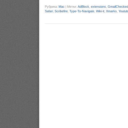
Рубрика:
Mac
|
Метки:
AdBlock
,
extensions
,
GmailChecke
Safari
,
Scribefire
,
Type-To-Navigate
,
Wiki-it
,
Xmarks
,
Youtub