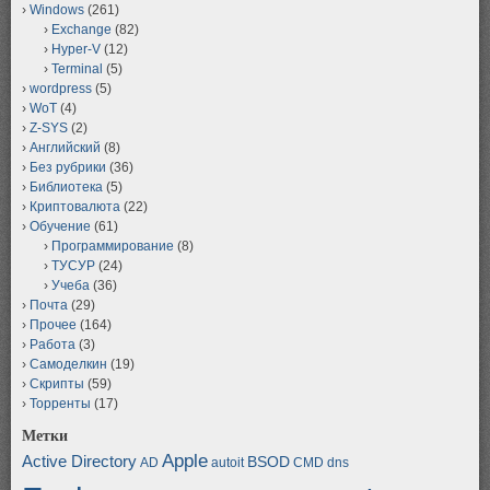
Windows
(261)
Exchange
(82)
Hyper-V
(12)
Terminal
(5)
wordpress
(5)
WoT
(4)
Z-SYS
(2)
Английский
(8)
Без рубрики
(36)
Библиотека
(5)
Криптовалюта
(22)
Обучение
(61)
Программирование
(8)
ТУСУР
(24)
Учеба
(36)
Почта
(29)
Прочее
(164)
Работа
(3)
Самоделкин
(19)
Скрипты
(59)
Торренты
(17)
Метки
Apple
Active Directory
BSOD
AD
autoit
CMD
dns