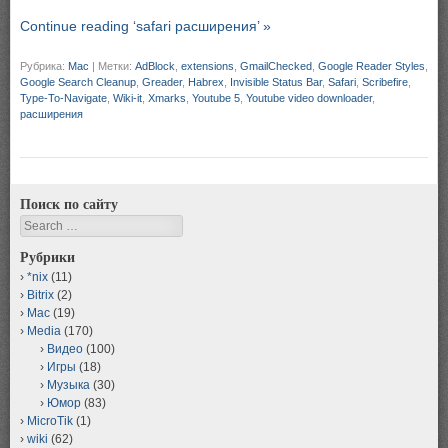
Continue reading ‘safari расширения’ »
Рубрика:
Mac
|
Метки:
AdBlock
,
extensions
,
GmailChecked
,
Google Reader Styles
,
Google Search Cleanup
,
Greader
,
Habrex
,
Invisible Status Bar
,
Safari
,
Scribefire
,
Type-To-Navigate
,
Wiki-it
,
Xmarks
,
Youtube 5
,
Youtube video downloader
,
расширения
Поиск по сайту
Search
Рубрики
*nix
(11)
Bitrix
(2)
Mac
(19)
Media
(170)
Видео
(100)
Игры
(18)
Музыка
(30)
Юмор
(83)
MicroTik
(1)
wiki
(62)