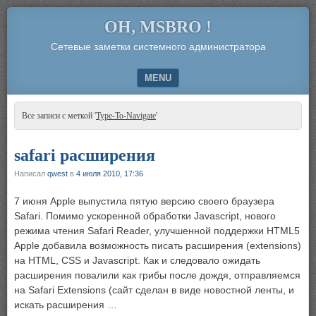
OH, MSBRO !
Сетевые заметки системного администратора
MENU
SKIP TO CONTENT
Все записи с меткой '
Type-To-Navigate
'
safari расширения
Написал
qwest
в
4 июля 2010, 17:36
7 июня Apple выпустила пятую версию своего браузера
Safari. Помимо ускоренной обработки Javascript, нового
режима чтения Safari Reader, улучшенной поддержки HTML5
Apple добавила возможность писать расширения (extensions)
на HTML, CSS и Javascript. Как и следовало ожидать
расширения повалили как грибы после дождя, отправляемся
на Safari Extensions (cайт сделан в виде новостной ленты, и
искать расширения …