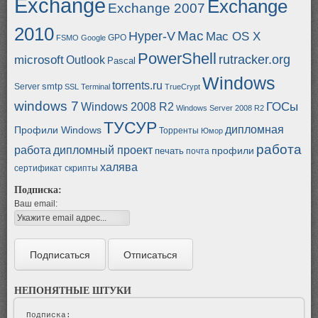
Exchange
Exchange
Exchange 2007
2010
Mac
Hyper-V
Mac OS X
GPO
FSMO
Google
PowerShell
rutracker.org
microsoft
Outlook
Pascal
Windows
torrents.ru
smtp
Server
SSL
Terminal
TrueCrypt
windows 7
ГОСы
Windows 2008 R2
Windows Server 2008 R2
ТУСУР
дипломная
Профили Windows
Торренты
Юмор
работа
работа
дипломный проект
профили
печать
почта
халява
сертификат
скрипты
Подписка:
Ваш email:
НЕПОНЯТНЫЕ ШТУКИ