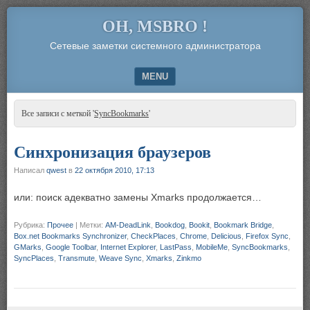
OH, MSBRO !
Сетевые заметки системного администратора
MENU
SKIP TO CONTENT
Все записи с меткой '
SyncBookmarks
'
Синхронизация браузеров
Написал
qwest
в
22 октября 2010, 17:13
или: поиск адекватно замены Xmarks продолжается…
Рубрика:
Прочее
|
Метки:
AM-DeadLink
,
Bookdog
,
Bookit
,
Bookmark Bridge
,
Box.net Bookmarks Synchronizer
,
CheckPlaces
,
Chrome
,
Delicious
,
Firefox Sync
,
GMarks
,
Google Toolbar
,
Internet Explorer
,
LastPass
,
MobileMe
,
SyncBookmarks
,
SyncPlaces
,
Transmute
,
Weave Sync
,
Xmarks
,
Zinkmo