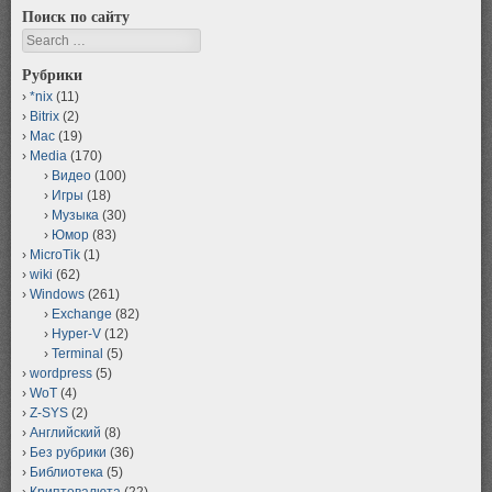
Поиск по сайту
Search
Рубрики
*nix
(11)
Bitrix
(2)
Mac
(19)
Media
(170)
Видео
(100)
Игры
(18)
Музыка
(30)
Юмор
(83)
MicroTik
(1)
wiki
(62)
Windows
(261)
Exchange
(82)
Hyper-V
(12)
Terminal
(5)
wordpress
(5)
WoT
(4)
Z-SYS
(2)
Английский
(8)
Без рубрики
(36)
Библиотека
(5)
Криптовалюта
(22)