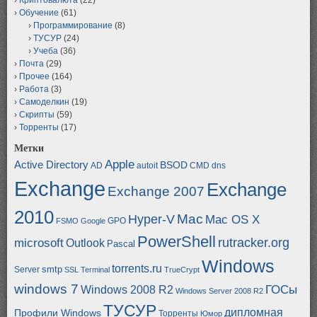
Обучение
(61)
Программирование
(8)
ТУСУР
(24)
Учеба
(36)
Почта
(29)
Прочее
(164)
Работа
(3)
Самоделкин
(19)
Скрипты
(59)
Торренты
(17)
Метки
Apple
Active Directory
BSOD
AD
autoit
CMD
dns
Exchange
Exchange
Exchange 2007
2010
Mac
Hyper-V
Mac OS X
GPO
FSMO
Google
PowerShell
rutracker.org
microsoft
Outlook
Pascal
Windows
torrents.ru
smtp
Server
SSL
Terminal
TrueCrypt
windows 7
ГОСы
Windows 2008 R2
Windows Server 2008 R2
ТУСУР
дипломная
Профили Windows
Торренты
Юмор