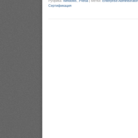
Рубрика:
Windows
,
Учеба
|
Метки:
Enterprise Administrator
Сертификация