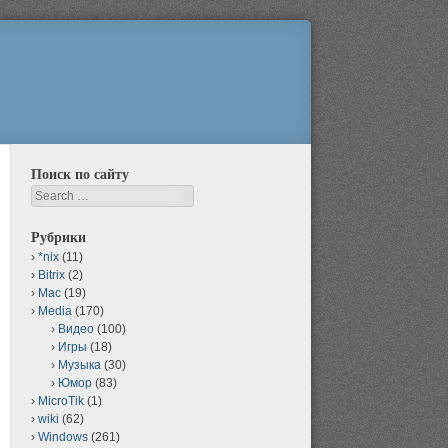
Поиск по сайту
Search
Рубрики
*nix
(11)
Bitrix
(2)
Mac
(19)
Media
(170)
Видео
(100)
Игры
(18)
Музыка
(30)
Юмор
(83)
MicroTik
(1)
wiki
(62)
Windows
(261)