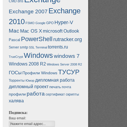
CMD
dns
Exchange
Exchange 2007
2010
Hyper-V
GPO
FSMO
Google
Mac
Mac OS X
microsoft
Outlook
PowerShell
rutracker.org
Pascal
torrents.ru
smtp
Server
SSL
Terminal
Windows
windows 7
TrueCrypt
Windows 2008 R2
Windows Server 2008 R2
ТУСУР
ГОСы
Профили Windows
дипломная работа
Торренты
Юмор
дипломный проект
печать
почта
работа
профили
сертификат
скрипты
халява
Подписка:
Ваш email: