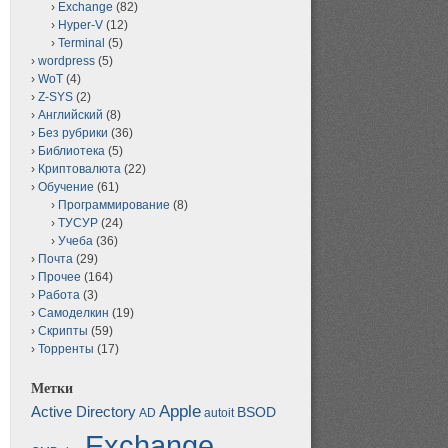
Exchange
(82)
Hyper-V
(12)
Terminal
(5)
wordpress
(5)
WoT
(4)
Z-SYS
(2)
Английский
(8)
Без рубрики
(36)
Библиотека
(5)
Криптовалюта
(22)
Обучение
(61)
Программирование
(8)
ТУСУР
(24)
Учеба
(36)
Почта
(29)
Прочее
(164)
Работа
(3)
Самоделкин
(19)
Скрипты
(59)
Торренты
(17)
Метки
Apple
Active Directory
BSOD
AD
autoit
Exchange