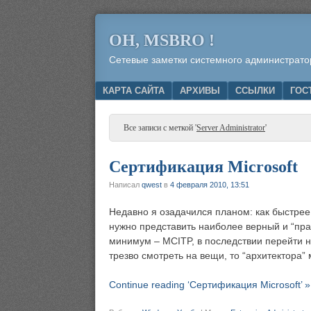
OH, MSBRO !
Сетевые заметки системного администрато
Menu
SKIP TO CONTENT
КАРТА САЙТА
АРХИВЫ
ССЫЛКИ
ГОС
Все записи с меткой '
Server Administrator
'
Сертификация Microsoft
Написал
qwest
в
4 февраля 2010, 13:51
Недавно я озадачился планом: как быстрее 
нужно представить наиболее верный и “пр
минимум – MCITP, в последствии перейти н
трезво смотреть на вещи, то “архитектора”
Continue reading ‘Сертификация Microsoft’ »