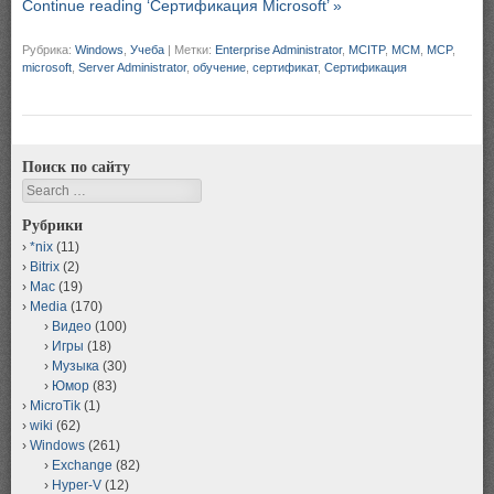
Continue reading ‘Сертификация Microsoft’ »
Рубрика:
Windows
,
Учеба
|
Метки:
Enterprise Administrator
,
MCITP
,
MCM
,
MCP
,
microsoft
,
Server Administrator
,
обучение
,
сертификат
,
Сертификация
Поиск по сайту
Search
Рубрики
*nix
(11)
Bitrix
(2)
Mac
(19)
Media
(170)
Видео
(100)
Игры
(18)
Музыка
(30)
Юмор
(83)
MicroTik
(1)
wiki
(62)
Windows
(261)
Exchange
(82)
Hyper-V
(12)