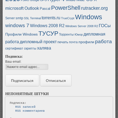
PowerShell
rutracker.org
microsoft
Outlook
Pascal
Windows
torrents.ru
smtp
Server
SSL
Terminal
TrueCrypt
windows 7
ГОСы
Windows 2008 R2
Windows Server 2008 R2
ТУСУР
дипломная
Профили Windows
Торренты
Юмор
работа
работа
дипломный проект
профили
печать
почта
халява
сертификат
скрипты
Подписка:
Ваш email:
НЕПОНЯТНЫЕ ШТУКИ
   RSS записей   
   RSS комментариев   