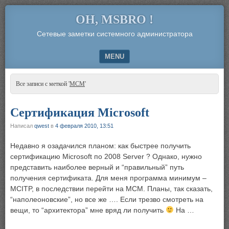
OH, MSBRO !
Сетевые заметки системного администратора
MENU
SKIP TO CONTENT
Все записи с меткой '
MCM
'
Сертификация Microsoft
Написал
qwest
в
4 февраля 2010, 13:51
Недавно я озадачился планом: как быстрее получить
сертификацию Microsoft по 2008 Server ? Однако, нужно
представить наиболее верный и “правильный” путь
получения сертификата. Для меня программа минимум –
MCITP, в последствии перейти на MCM. Планы, так сказать,
“наполеоновские”, но все же …. Если трезво смотреть на
вещи, то “архитектора” мне вряд ли получить
На …