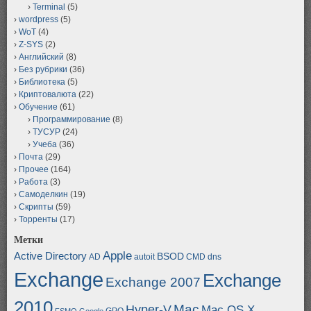
Terminal
(5)
wordpress
(5)
WoT
(4)
Z-SYS
(2)
Английский
(8)
Без рубрики
(36)
Библиотека
(5)
Криптовалюта
(22)
Обучение
(61)
Программирование
(8)
ТУСУР
(24)
Учеба
(36)
Почта
(29)
Прочее
(164)
Работа
(3)
Самоделкин
(19)
Скрипты
(59)
Торренты
(17)
Метки
Apple
Active Directory
BSOD
AD
autoit
CMD
dns
Exchange
Exchange
Exchange 2007
2010
Mac
Hyper-V
Mac OS X
GPO
FSMO
Google