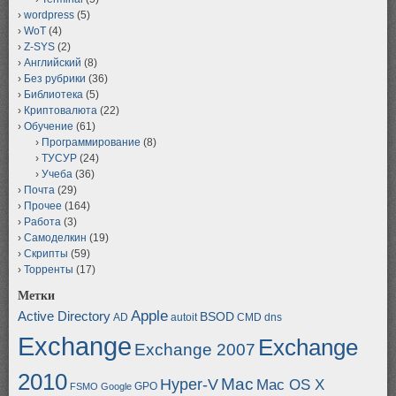
wordpress
(5)
WoT
(4)
Z-SYS
(2)
Английский
(8)
Без рубрики
(36)
Библиотека
(5)
Криптовалюта
(22)
Обучение
(61)
Программирование
(8)
ТУСУР
(24)
Учеба
(36)
Почта
(29)
Прочее
(164)
Работа
(3)
Самоделкин
(19)
Скрипты
(59)
Торренты
(17)
Метки
Apple
Active Directory
BSOD
AD
autoit
CMD
dns
Exchange
Exchange
Exchange 2007
2010
Mac
Hyper-V
Mac OS X
GPO
FSMO
Google