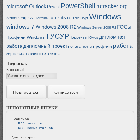
PowerShell
rutracker.org
microsoft
Outlook
Pascal
Windows
torrents.ru
smtp
Server
SSL
Terminal
TrueCrypt
windows 7
ГОСы
Windows 2008 R2
Windows Server 2008 R2
ТУСУР
дипломная
Профили Windows
Торренты
Юмор
работа
работа
дипломный проект
профили
печать
почта
халява
сертификат
скрипты
Подписка:
Ваш email:
НЕПОНЯТНЫЕ ШТУКИ
   RSS записей   
   RSS комментариев   