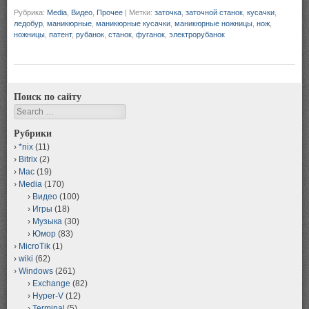
Рубрика:
Media
,
Видео
,
Прочее
|
Метки:
заточка
,
заточной станок
,
кусачки
,
ледобур
,
маникюрные
,
маникюрные кусачки
,
маникюрные ножницы
,
нож
,
ножницы
,
патент
,
рубанок
,
станок
,
фуганок
,
электрорубанок
Поиск по сайту
Search
Рубрики
*nix
(11)
Bitrix
(2)
Mac
(19)
Media
(170)
Видео
(100)
Игры
(18)
Музыка
(30)
Юмор
(83)
MicroTik
(1)
wiki
(62)
Windows
(261)
Exchange
(82)
Hyper-V
(12)
Terminal
(5)