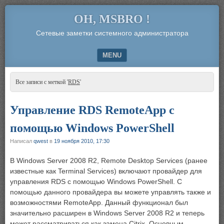
OH, MSBRO !
Сетевые заметки системного администратора
MENU
SKIP TO CONTENT
Все записи с меткой '
RDS
'
Управление RDS RemoteApp с
помощью Windows PowerShell
Написал
qwest
в
19 ноября 2010, 17:30
В Windows Server 2008 R2, Remote Desktop Services (ранее
известные как Terminal Services) включают провайдер для
управления RDS с помощью Windows PowerShell. С
помощью данного провайдера вы можете управлять также и
возможностями RemoteApp. Данный функционал был
значительно расширен в Windows Server 2008 R2 и теперь
может рассматриваться как замена Citrix. Основным