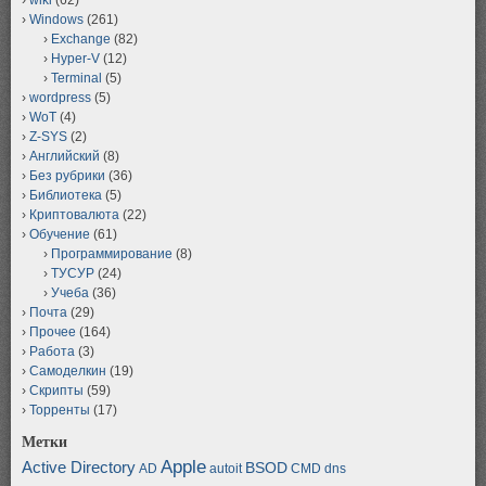
Windows
(261)
Exchange
(82)
Hyper-V
(12)
Terminal
(5)
wordpress
(5)
WoT
(4)
Z-SYS
(2)
Английский
(8)
Без рубрики
(36)
Библиотека
(5)
Криптовалюта
(22)
Обучение
(61)
Программирование
(8)
ТУСУР
(24)
Учеба
(36)
Почта
(29)
Прочее
(164)
Работа
(3)
Самоделкин
(19)
Скрипты
(59)
Торренты
(17)
Метки
Apple
Active Directory
BSOD
AD
autoit
CMD
dns