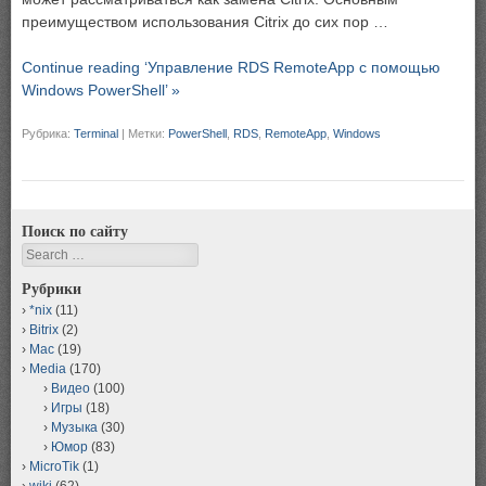
преимуществом использования Citrix до сих пор …
Continue reading ‘Управление RDS RemoteApp с помощью
Windows PowerShell’ »
Рубрика:
Terminal
|
Метки:
PowerShell
,
RDS
,
RemoteApp
,
Windows
Поиск по сайту
Search
Рубрики
*nix
(11)
Bitrix
(2)
Mac
(19)
Media
(170)
Видео
(100)
Игры
(18)
Музыка
(30)
Юмор
(83)
MicroTik
(1)
wiki
(62)