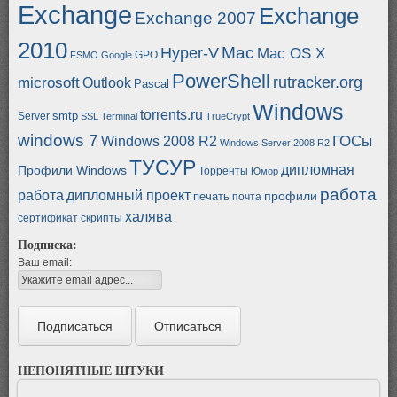
Exchange
Exchange
Exchange 2007
2010
Mac
Hyper-V
Mac OS X
GPO
FSMO
Google
PowerShell
rutracker.org
microsoft
Outlook
Pascal
Windows
torrents.ru
smtp
Server
SSL
Terminal
TrueCrypt
windows 7
ГОСы
Windows 2008 R2
Windows Server 2008 R2
ТУСУР
дипломная
Профили Windows
Торренты
Юмор
работа
работа
дипломный проект
профили
печать
почта
халява
сертификат
скрипты
Подписка:
Ваш email:
НЕПОНЯТНЫЕ ШТУКИ