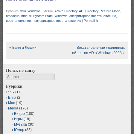
Рубрика:
wiki
,
Windows
|
Метки:
Active Directory
,
AD
,
Directory Restore Mode
,
ntbackup
,
ntdsutil
,
System State
,
Windows
,
авторитарное восстановление
,
восстановление
,
невторитарное восстановление
|
Permalink
Post navigation
«
Ваня и Леший
Восстановление удаленных
объектов AD в Windows 2008
»
Поиск по сайту
Search
Рубрики
*nix
(11)
Bitrix
(2)
Mac
(19)
Media
(170)
Видео
(100)
Игры
(18)
Музыка
(30)
Юмор
(83)