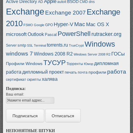
Apple
Active Directory
BSOD
AD
autoit
CMD
dns
Exchange
Exchange
Exchange 2007
2010
Mac
Hyper-V
Mac OS X
GPO
FSMO
Google
PowerShell
rutracker.org
microsoft
Outlook
Pascal
Windows
torrents.ru
smtp
Server
SSL
Terminal
TrueCrypt
windows 7
ГОСы
Windows 2008 R2
Windows Server 2008 R2
ТУСУР
дипломная
Профили Windows
Торренты
Юмор
работа
работа
дипломный проект
профили
печать
почта
халява
сертификат
скрипты
Подписка:
Ваш email:
НЕПОНЯТНЫЕ ШТУКИ