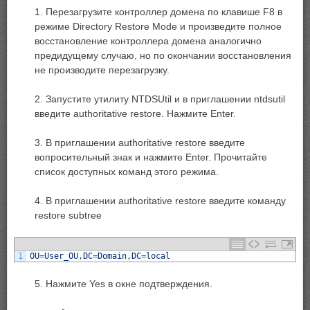
1. Перезагрузите контроллер домена по клавише F8 в
режиме Directory Restore Mode и произведите полное
восстановление контроллера домена аналогично
предидущему случаю, но по окончании восстановления
не производите перезагрузку.
2. Запустите утилиту NTDSUtil и в приглашении ntdsutil
введите authoritative restore. Нажмите Enter.
3. В приглашении authoritative restore введите
вопросительный знак и нажмите Enter. Прочитайте
список доступных команд этого режима.
4. В приглашении authoritative restore введите команду
restore subtree
1
OU
=
User_OU
,
DC
=
Domain
,
DC
=
local
5. Нажмите Yes в окне подтверждения.