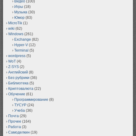
Видео
(100)
Игры
(18)
Музыка
(30)
Юмор
(83)
MicroTik
(1)
wiki
(62)
Windows
(261)
Exchange
(82)
Hyper-V
(12)
Terminal
(5)
wordpress
(5)
WoT
(4)
Z-SYS
(2)
Английский
(8)
Без рубрики
(36)
Библиотека
(5)
Криптовалюта
(22)
Обучение
(61)
Программирование
(8)
ТУСУР
(24)
Учеба
(36)
Почта
(29)
Прочее
(164)
Работа
(3)
Самоделкин
(19)