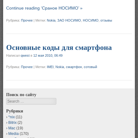
Continue reading ‘Сраное НОСИМО’ »
Рубрика:
Прочее
|
Метки:
Nokia
,
ЗАО НОСИМО
,
НОСИМО
,
отзывы
Основные коды для смартфона
Написал
qwest
в
12 мая 2010, 06:49
Рубрика:
Прочее
|
Метки:
IMEI
,
Nokia
,
смартфон
,
сотовый
Поиск по сайту
Search
Рубрики
*nix
(11)
Bitrix
(2)
Mac
(19)
Media
(170)