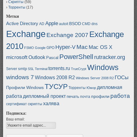
Скрипты
(59)
Торренты
(17)
Метки
Apple
Active Directory
BSOD
AD
autoit
CMD
dns
Exchange
Exchange
Exchange 2007
2010
Mac
Hyper-V
Mac OS X
GPO
FSMO
Google
PowerShell
rutracker.org
microsoft
Outlook
Pascal
Windows
torrents.ru
smtp
Server
SSL
Terminal
TrueCrypt
windows 7
ГОСы
Windows 2008 R2
Windows Server 2008 R2
ТУСУР
дипломная
Профили Windows
Торренты
Юмор
работа
работа
дипломный проект
профили
печать
почта
халява
сертификат
скрипты
Подписка:
Ваш email: