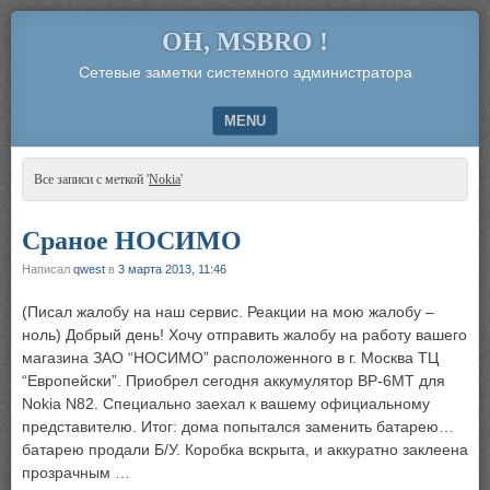
OH, MSBRO !
Сетевые заметки системного администратора
MENU
SKIP TO CONTENT
Все записи с меткой '
Nokia
'
Сраное НОСИМО
Написал
qwest
в
3 марта 2013, 11:46
(Писал жалобу на наш сервис. Реакции на мою жалобу –
ноль) Добрый день! Хочу отправить жалобу на работу вашего
магазина ЗАО “НОСИМО” расположенного в г. Москва ТЦ
“Европейски”. Приобрел сегодня аккумулятор BP-6MT для
Nokia N82. Специально заехал к вашему официальному
представителю. Итог: дома попытался заменить батарею…
батарею продали Б/У. Коробка вскрыта, и аккуратно заклеена
прозрачным …