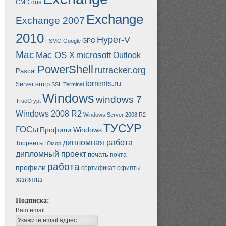
CMD
dns
Exchange
Exchange 2007
2010
Hyper-V
GPO
FSMO
Google
Mac
Mac OS X
microsoft
Outlook
PowerShell
rutracker.org
Pascal
torrents.ru
smtp
Server
SSL
Terminal
Windows
windows 7
TrueCrypt
Windows 2008 R2
Windows Server 2008 R2
ТУСУР
ГОСы
Профили Windows
дипломная работа
Торренты
Юмор
дипломный проект
печать
почта
работа
профили
сертификат
скрипты
халява
Подписка:
Ваш email: