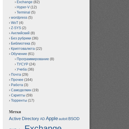
Exchange
(82)
Hyper-V
(12)
Terminal
(5)
wordpress
(5)
WoT
(4)
Z-SYS
(2)
Английский
(8)
Без рубрики
(36)
Библиотека
(5)
Криптовалюта
(22)
Обучение
(61)
Программирование
(8)
ТУСУР
(24)
Учеба
(36)
Почта
(29)
Прочее
(164)
Работа
(3)
Самоделкин
(19)
Скрипты
(59)
Торренты
(17)
Метки
Apple
Active Directory
BSOD
AD
autoit
Exchange