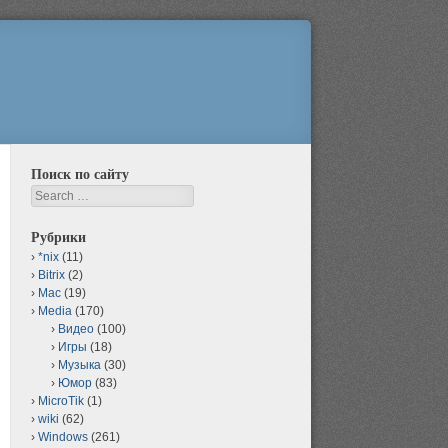
Поиск по сайту
Search
Рубрики
*nix
(11)
Bitrix
(2)
Mac
(19)
Media
(170)
Видео
(100)
Игры
(18)
Музыка
(30)
Юмор
(83)
MicroTik
(1)
wiki
(62)
Windows
(261)