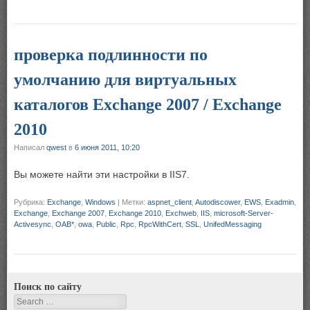
проверка подлинности по
умолчанию для виртуальных
каталогов Exchange 2007 / Exchange
2010
Написал
qwest
в
6 июня 2011, 10:20
Вы можете найти эти настройки в IIS7.
Рубрика:
Exchange
,
Windows
|
Метки:
aspnet_client
,
Autodiscower
,
EWS
,
Exadmin
,
Exchange
,
Exchange 2007
,
Exchange 2010
,
Exchweb
,
IIS
,
microsoft-Server-
Activesync
,
OAB*
,
owa
,
Public
,
Rpc
,
RpcWithCert
,
SSL
,
UnifedMessaging
Поиск по сайту
Search