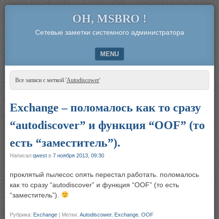
OH, MSBRO !
Сетевые заметки системного администратора
MENU
SKIP TO CONTENT
Все записи с меткой '
Autodiscower
'
Exchange – поломалось как то сразу
“autodiscover” и функция “OOF” (то
есть “заместитель”).
Написал
qwest
в
7 ноября 2013, 09:30
проклятый пылесос опять перестал работать. поломалось
как то сразу “autodiscover” и функция “OOF” (то есть
“заместитель”).
Рубрика:
Exchange
|
Метки:
Autodiscower
,
Exchange
,
OOF