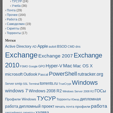
ТУСУР
(24)
Учеба
(36)
Почта
(29)
Прочее
(164)
Работа
(3)
Самоделкин
(19)
Скрипты
(59)
Торренты
(17)
Метки
Apple
Active Directory
BSOD
AD
autoit
CMD
dns
Exchange
Exchange
Exchange 2007
2010
Mac
Hyper-V
Mac OS X
GPO
FSMO
Google
PowerShell
rutracker.org
microsoft
Outlook
Pascal
Windows
torrents.ru
smtp
Server
SSL
Terminal
TrueCrypt
windows 7
ГОСы
Windows 2008 R2
Windows Server 2008 R2
ТУСУР
дипломная
Профили Windows
Торренты
Юмор
работа
работа
дипломный проект
профили
печать
почта
халява
сертификат
скрипты