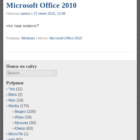
Microsoft Office 2010
Написал
qwest
в
27 июня 2010, 12:48
что там нового?
Рубрика:
Windows
|
Метки:
Microsoft Office 2010
Поиск по сайту
Search
Рубрики
*nix
(11)
Bitrix
(2)
Mac
(19)
Media
(170)
Видео
(100)
Игры
(18)
Музыка
(30)
Юмор
(83)
MicroTik
(1)
wiki
(62)