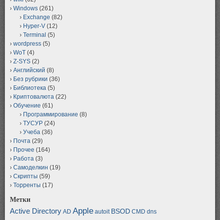
Windows
(261)
Exchange
(82)
Hyper-V
(12)
Terminal
(5)
wordpress
(5)
WoT
(4)
Z-SYS
(2)
Английский
(8)
Без рубрики
(36)
Библиотека
(5)
Криптовалюта
(22)
Обучение
(61)
Программирование
(8)
ТУСУР
(24)
Учеба
(36)
Почта
(29)
Прочее
(164)
Работа
(3)
Самоделкин
(19)
Скрипты
(59)
Торренты
(17)
Метки
Apple
Active Directory
BSOD
AD
autoit
CMD
dns