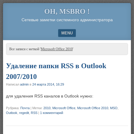
OH, MSBRO !
Сетевые заметки системного администратора
MENU
SKIP TO CONTENT
Все записи с меткой '
Microsoft Office 2010
'
Удаление папки RSS в Outlook
2007/2010
Написал
admin
в
24 марта 2014, 16:29
для удаления RSS каналов в Outlook нужно:
Рубрика:
Почта
|
Метки:
2010
,
Microsoft Office
,
Microsoft Office 2010
,
MSO
,
Outlook
,
regedit
,
RSS
|
1 комментарий