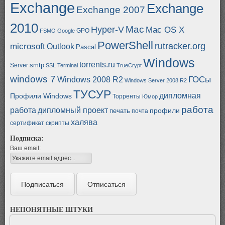
Exchange
Exchange
Exchange 2007
2010
Mac
Hyper-V
Mac OS X
GPO
FSMO
Google
PowerShell
rutracker.org
microsoft
Outlook
Pascal
Windows
torrents.ru
smtp
Server
SSL
Terminal
TrueCrypt
windows 7
ГОСы
Windows 2008 R2
Windows Server 2008 R2
ТУСУР
дипломная
Профили Windows
Торренты
Юмор
работа
работа
дипломный проект
профили
печать
почта
халява
сертификат
скрипты
Подписка:
Ваш email:
НЕПОНЯТНЫЕ ШТУКИ