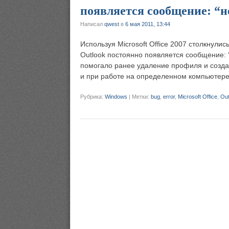
появляется сообщение: “не
Написал
qwest
в
6 мая 2011, 13:44
Используя Microsoft Office 2007 столкнули
Outlook постоянно появляется сообщение: “
помогало ранее удаление профиля и созда
и при работе на определенном компьютере
Рубрика:
Windows
|
Метки:
bug
,
error
,
Microsoft Office
,
Out