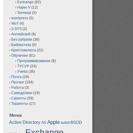
Exchange
(82)
Hyper-V
(12)
Terminal
(5)
wordpress
(5)
WoT
(4)
Z-SYS
(2)
Английский
(8)
Без рубрики
(36)
Библиотека
(5)
Криптовалюта
(22)
Обучение
(61)
Программирование
(8)
ТУСУР
(24)
Учеба
(36)
Почта
(29)
Прочее
(164)
Работа
(3)
Самоделкин
(19)
Скрипты
(59)
Торренты
(17)
Метки
Apple
Active Directory
BSOD
AD
autoit
Exchange