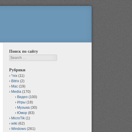
Поиск по сайту
Search
Рубрики
*nix
(11)
Bitrix
(2)
Mac
(19)
Media
(170)
Видео
(100)
Игры
(18)
Музыка
(30)
Юмор
(83)
MicroTik
(1)
wiki
(62)
Windows
(261)