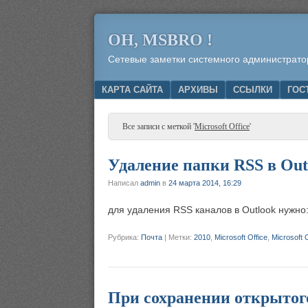
OH, MSBRO !
Сетевые заметки системного администрато
Menu
SKIP TO CONTENT
КАРТА САЙТА
АРХИВЫ
ССЫЛКИ
ГОС
Все записи с меткой '
Microsoft Office
'
Удаление папки RSS в Out
Написал
admin
в
24 марта 2014, 16:29
для удаления RSS каналов в Outlook нужно
Рубрика:
Почта
|
Метки:
2010
,
Microsoft Office
,
Microsoft 
При сохранении открытого