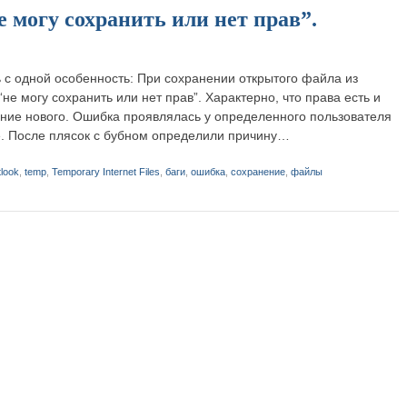
 могу сохранить или нет прав”.
сь с одной особенность: При сохранении открытого файла из
не могу сохранить или нет прав”. Характерно, что права есть и
ние нового. Ошибка проявлялась у определенного пользователя
. После плясок с бубном определили причину…
look
,
temp
,
Temporary Internet Files
,
баги
,
ошибка
,
сохранение
,
файлы