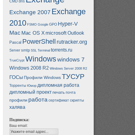
CMD
dns
Exchange
Exchange 2007
2010
Hyper-V
GPO
FSMO
Google
Mac
Mac OS X
microsoft
Outlook
PowerShell
rutracker.org
Pascal
torrents.ru
smtp
Server
SSL
Terminal
Windows
windows 7
TrueCrypt
Windows 2008 R2
Windows Server 2008 R2
ТУСУР
ГОСы
Профили Windows
дипломная работа
Торренты
Юмор
дипломный проект
печать
почта
работа
профили
сертификат
скрипты
халява
Подписка:
Ваш email: