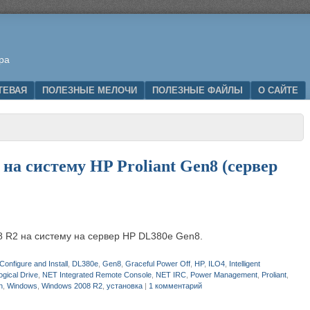
ра
ТЕВАЯ
ПОЛЕЗНЫЕ МЕЛОЧИ
ПОЛЕЗНЫЕ ФАЙЛЫ
О САЙТЕ
на систему HP Proliant Gen8 (сервер
8 R2 на систему на сервер HP DL380e Gen8.
Configure and Install
,
DL380e
,
Gen8
,
Graceful Power Off
,
HP
,
ILO4
,
Intelligent
ogical Drive
,
NET Integrated Remote Console
,
NET IRC
,
Power Management
,
Proliant
,
n
,
Windows
,
Windows 2008 R2
,
установка
|
1 комментарий