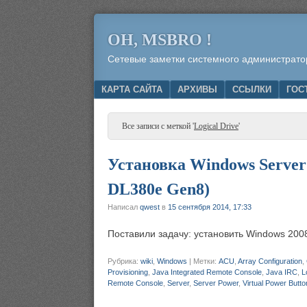
OH, MSBRO !
Сетевые заметки системного администрато
Menu
SKIP TO CONTENT
КАРТА САЙТА
АРХИВЫ
ССЫЛКИ
ГОС
Все записи с меткой '
Logical Drive
'
Установка Windows Server 
DL380e Gen8)
Написал
qwest
в
15 сентября 2014, 17:33
Поставили задачу: установить Windows 200
Рубрика:
wiki
,
Windows
|
Метки:
ACU
,
Array Configuration
,
Provisioning
,
Java Integrated Remote Console
,
Java IRC
,
L
Remote Console
,
Server
,
Server Power
,
Virtual Power Butto