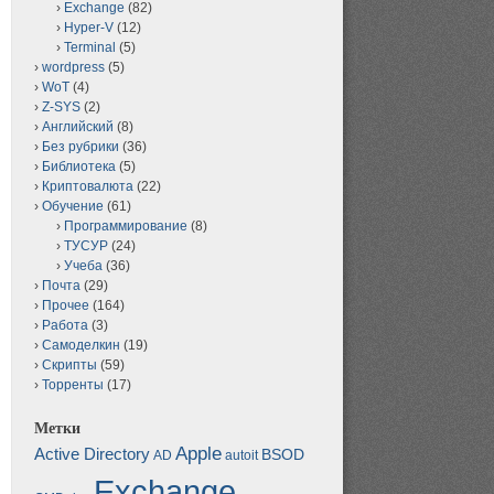
Exchange
(82)
Hyper-V
(12)
Terminal
(5)
wordpress
(5)
WoT
(4)
Z-SYS
(2)
Английский
(8)
Без рубрики
(36)
Библиотека
(5)
Криптовалюта
(22)
Обучение
(61)
Программирование
(8)
ТУСУР
(24)
Учеба
(36)
Почта
(29)
Прочее
(164)
Работа
(3)
Самоделкин
(19)
Скрипты
(59)
Торренты
(17)
Метки
Apple
Active Directory
BSOD
AD
autoit
Exchange