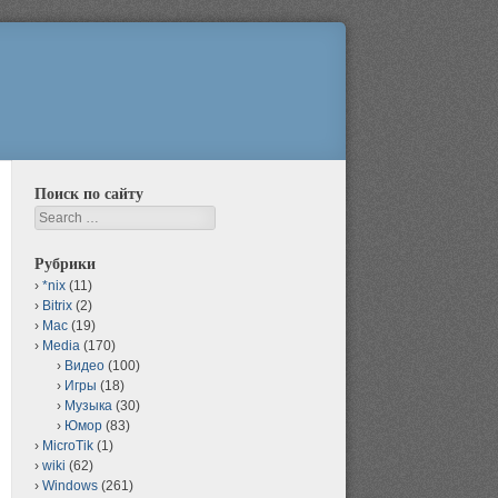
Поиск по сайту
Search
Рубрики
*nix
(11)
Bitrix
(2)
Mac
(19)
Media
(170)
Видео
(100)
Игры
(18)
Музыка
(30)
Юмор
(83)
MicroTik
(1)
wiki
(62)
Windows
(261)