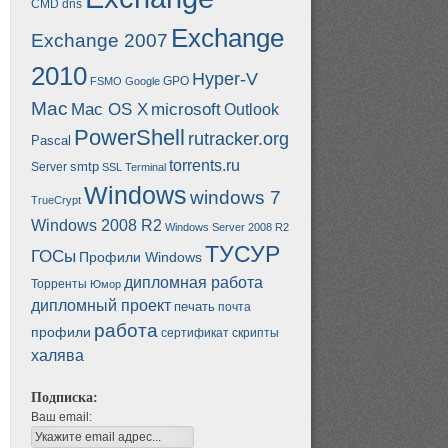
CMD
dns
Exchange
Exchange 2007
2010
Hyper-V
GPO
FSMO
Google
Mac
Mac OS X
microsoft
Outlook
PowerShell
rutracker.org
Pascal
torrents.ru
smtp
Server
SSL
Terminal
Windows
windows 7
TrueCrypt
Windows 2008 R2
Windows Server 2008 R2
ТУСУР
ГОСы
Профили Windows
дипломная работа
Торренты
Юмор
дипломный проект
печать
почта
работа
профили
сертификат
скрипты
халява
Подписка:
Ваш email: