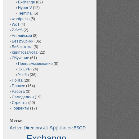
Exchange
(82)
Hyper-V
(12)
Terminal
(5)
wordpress
(5)
WoT
(4)
Z-SYS
(2)
Английский
(8)
Без рубрики
(36)
Библиотека
(5)
Криптовалюта
(22)
Обучение
(61)
Программирование
(8)
ТУСУР
(24)
Учеба
(36)
Почта
(29)
Прочее
(164)
Работа
(3)
Самоделкин
(19)
Скрипты
(59)
Торренты
(17)
Метки
Apple
Active Directory
BSOD
AD
autoit
Exchange