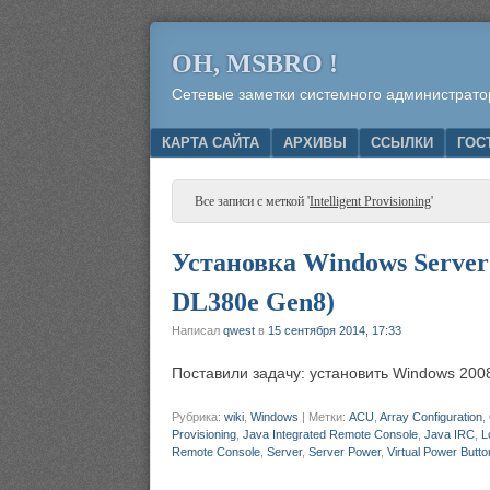
OH, MSBRO !
Сетевые заметки системного администрато
Menu
SKIP TO CONTENT
КАРТА САЙТА
АРХИВЫ
ССЫЛКИ
ГОС
Все записи с меткой '
Intelligent Provisioning
'
Установка Windows Server 
DL380e Gen8)
Написал
qwest
в
15 сентября 2014, 17:33
Поставили задачу: установить Windows 200
Рубрика:
wiki
,
Windows
|
Метки:
ACU
,
Array Configuration
,
Provisioning
,
Java Integrated Remote Console
,
Java IRC
,
L
Remote Console
,
Server
,
Server Power
,
Virtual Power Butto