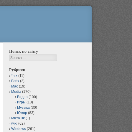
Поиск по сайту
Search
Рубрики
*nix
(11)
Bitrix
(2)
Mac
(19)
Media
(170)
Видео
(100)
Игры
(18)
Музыка
(30)
Юмор
(83)
MicroTik
(1)
wiki
(62)
Windows
(261)