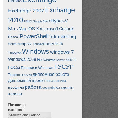
CMD
dns
Exchange
Exchange 2007
2010
Hyper-V
GPO
FSMO
Google
Mac
Mac OS X
microsoft
Outlook
PowerShell
rutracker.org
Pascal
torrents.ru
smtp
Server
SSL
Terminal
Windows
windows 7
TrueCrypt
Windows 2008 R2
Windows Server 2008 R2
ТУСУР
ГОСы
Профили Windows
дипломная работа
Торренты
Юмор
дипломный проект
печать
почта
работа
профили
сертификат
скрипты
халява
Подписка:
Ваш email: