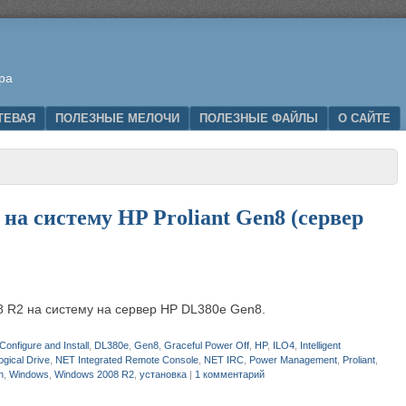
ра
ТЕВАЯ
ПОЛЕЗНЫЕ МЕЛОЧИ
ПОЛЕЗНЫЕ ФАЙЛЫ
О САЙТЕ
на систему HP Proliant Gen8 (сервер
8 R2 на систему на сервер HP DL380e Gen8.
Configure and Install
,
DL380e
,
Gen8
,
Graceful Power Off
,
HP
,
ILO4
,
Intelligent
ogical Drive
,
NET Integrated Remote Console
,
NET IRC
,
Power Management
,
Proliant
,
n
,
Windows
,
Windows 2008 R2
,
установка
|
1 комментарий