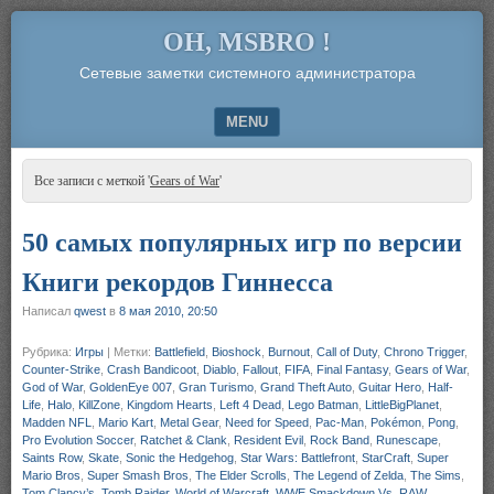
OH, MSBRO !
Сетевые заметки системного администратора
MENU
SKIP TO CONTENT
Все записи с меткой '
Gears of War
'
50 самых популярных игр по версии
Книги рекордов Гиннесса
Написал
qwest
в
8 мая 2010, 20:50
Рубрика:
Игры
|
Метки:
Battlefield
,
Bioshock
,
Burnout
,
Call of Duty
,
Chrono Trigger
,
Counter-Strike
,
Crash Bandicoot
,
Diablo
,
Fallout
,
FIFA
,
Final Fantasy
,
Gears of War
,
God of War
,
GoldenEye 007
,
Gran Turismo
,
Grand Theft Auto
,
Guitar Hero
,
Half-
Life
,
Halo
,
KillZone
,
Kingdom Hearts
,
Left 4 Dead
,
Lego Batman
,
LittleBigPlanet
,
Madden NFL
,
Mario Kart
,
Metal Gear
,
Need for Speed
,
Pac-Man
,
Pokémon
,
Pong
,
Pro Evolution Soccer
,
Ratchet & Clank
,
Resident Evil
,
Rock Band
,
Runescape
,
Saints Row
,
Skate
,
Sonic the Hedgehog
,
Star Wars: Battlefront
,
StarCraft
,
Super
Mario Bros
,
Super Smash Bros
,
The Elder Scrolls
,
The Legend of Zelda
,
The Sims
,
Tom Clancy’s
,
Tomb Raider
,
World of Warcraft
,
WWE Smackdown Vs. RAW