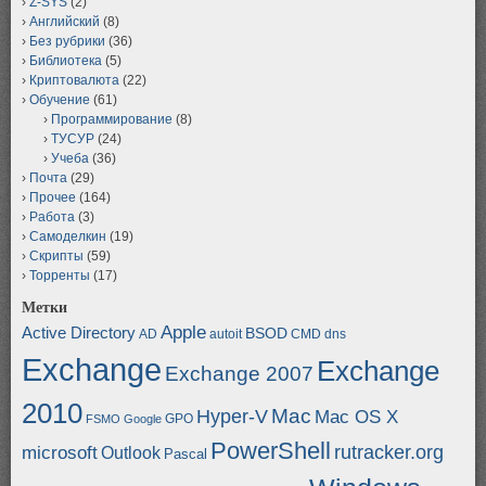
Z-SYS
(2)
Английский
(8)
Без рубрики
(36)
Библиотека
(5)
Криптовалюта
(22)
Обучение
(61)
Программирование
(8)
ТУСУР
(24)
Учеба
(36)
Почта
(29)
Прочее
(164)
Работа
(3)
Самоделкин
(19)
Скрипты
(59)
Торренты
(17)
Метки
Apple
Active Directory
BSOD
AD
autoit
CMD
dns
Exchange
Exchange
Exchange 2007
2010
Mac
Hyper-V
Mac OS X
GPO
FSMO
Google
PowerShell
rutracker.org
microsoft
Outlook
Pascal