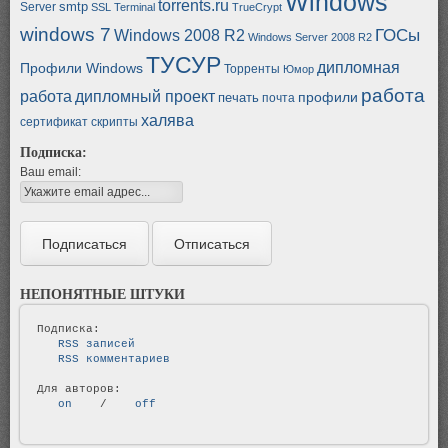
Windows
torrents.ru
smtp
Server
SSL
Terminal
TrueCrypt
windows 7
ГОСы
Windows 2008 R2
Windows Server 2008 R2
ТУСУР
дипломная
Профили Windows
Торренты
Юмор
работа
работа
дипломный проект
профили
печать
почта
халява
сертификат
скрипты
Подписка:
Ваш email:
НЕПОНЯТНЫЕ ШТУКИ
   RSS записей   
   RSS комментариев   
   on   
 / 
   off   