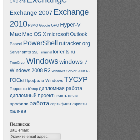
CMD
dns
Exchange
Exchange 2007
2010
Hyper-V
GPO
FSMO
Google
Mac
Mac OS X
microsoft
Outlook
PowerShell
rutracker.org
Pascal
torrents.ru
smtp
Server
SSL
Terminal
Windows
windows 7
TrueCrypt
Windows 2008 R2
Windows Server 2008 R2
ТУСУР
ГОСы
Профили Windows
дипломная работа
Торренты
Юмор
дипломный проект
печать
почта
работа
профили
сертификат
скрипты
халява
Подписка:
Ваш email: