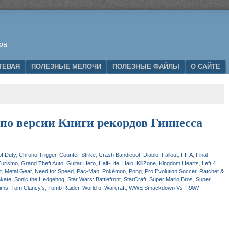
ра
ТЕВАЯ
ПОЛЕЗНЫЕ МЕЛОЧИ
ПОЛЕЗНЫЕ ФАЙЛЫ
О САЙТЕ
по версии Книги рекордов Гиннесса
of Duty
,
Chrono Trigger
,
Counter-Strike
,
Crash Bandicoot
,
Diablo
,
Fallout
,
FIFA
,
Final
Turismo
,
Grand Theft Auto
,
Guitar Hero
,
Half-Life
,
Halo
,
KillZone
,
Kingdom Hearts
,
Left 4
t
,
Metal Gear
,
Need for Speed
,
Pac-Man
,
Pokémon
,
Pong
,
Pro Evolution Soccer
,
Ratchet &
kate
,
Sonic the Hedgehog
,
Star Wars: Battlefront
,
StarCraft
,
Super Mario Bros
,
Super
ims
,
Tom Clancy’s
,
Tomb Raider
,
World of Warcraft
,
WWE Smackdown Vs. RAW