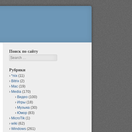
Поиск по сайту
Search
Рубрики
*nix
(11)
Bitrix
(2)
Mac
(19)
Media
(170)
Видео
(100)
Игры
(18)
Музыка
(30)
Юмор
(83)
MicroTik
(1)
wiki
(62)
Windows
(261)