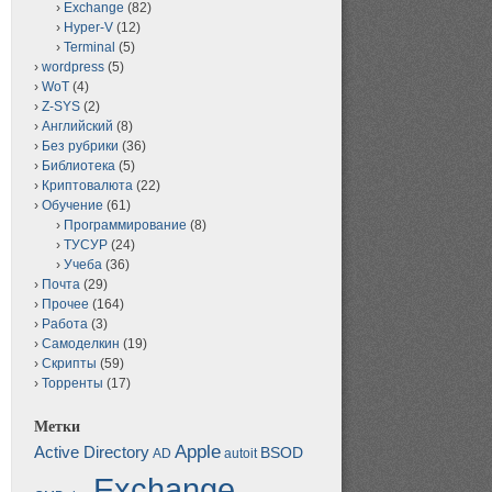
Exchange
(82)
Hyper-V
(12)
Terminal
(5)
wordpress
(5)
WoT
(4)
Z-SYS
(2)
Английский
(8)
Без рубрики
(36)
Библиотека
(5)
Криптовалюта
(22)
Обучение
(61)
Программирование
(8)
ТУСУР
(24)
Учеба
(36)
Почта
(29)
Прочее
(164)
Работа
(3)
Самоделкин
(19)
Скрипты
(59)
Торренты
(17)
Метки
Apple
Active Directory
BSOD
AD
autoit
Exchange