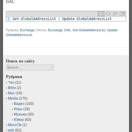
GAL:
1
Get
-
GlobalAddressList
|
Update
-
GlobalAddressList
Рубрика:
Exchange
|
Метки:
Exchange
,
GAL
,
Get-GlobalAddressList
,
Update-
GlobalAddressList
Поиск по сайту
Search
Рубрики
*nix
(11)
Bitrix
(2)
Mac
(19)
Media
(170)
Видео
(100)
Игры
(18)
Музыка
(30)
Юмор
(83)
MicroTik
(1)
wiki
(62)