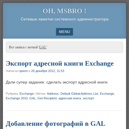
OH, MSBRO !
Сетевые заметки системного администратора
MENU
SKIP TO CONTENT
Все записи с меткой '
GAL
'
Экспорт адресной книги Exchange
Написал
qwest
в
26 декабря 2012, 11:53
Дали супер задание: сделать экспорт адресной книги.
Рубрика:
Exchange
|
Метки:
Address
,
Default Global Address List
,
Exchange
,
Exchange 2010
,
GAL
,
Get-Recipient
,
адресная книга
,
экспорт
Добавление фотографий в GAL