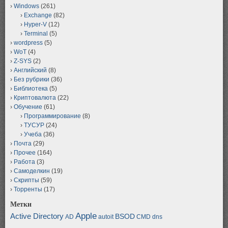
Windows
(261)
Exchange
(82)
Hyper-V
(12)
Terminal
(5)
wordpress
(5)
WoT
(4)
Z-SYS
(2)
Английский
(8)
Без рубрики
(36)
Библиотека
(5)
Криптовалюта
(22)
Обучение
(61)
Программирование
(8)
ТУСУР
(24)
Учеба
(36)
Почта
(29)
Прочее
(164)
Работа
(3)
Самоделкин
(19)
Скрипты
(59)
Торренты
(17)
Метки
Apple
Active Directory
BSOD
AD
autoit
CMD
dns