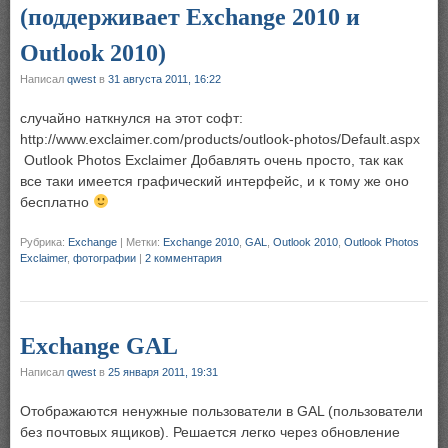
(поддерживает Exchange 2010 и
Outlook 2010)
Написал
qwest
в
31 августа 2011, 16:22
случайно наткнулся на этот софт:
http://www.exclaimer.com/products/outlook-photos/Default.aspx
Outlook Photos Exclaimer Добавлять очень просто, так как
все таки имеется графический интерфейс, и к тому же оно
бесплатно
Рубрика:
Exchange
|
Метки:
Exchange 2010
,
GAL
,
Outlook 2010
,
Outlook Photos
Exclaimer
,
фотографии
|
2 комментария
Exchange GAL
Написал
qwest
в
25 января 2011, 19:31
Отображаются ненужные пользователи в GAL (пользователи
без почтовых ящиков). Решается легко через обновление