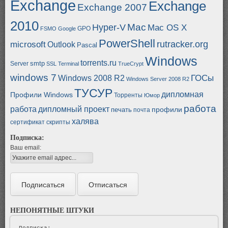
Exchange
Exchange
Exchange 2007
2010
Mac
Hyper-V
Mac OS X
GPO
FSMO
Google
PowerShell
rutracker.org
microsoft
Outlook
Pascal
Windows
torrents.ru
smtp
Server
SSL
Terminal
TrueCrypt
windows 7
ГОСы
Windows 2008 R2
Windows Server 2008 R2
ТУСУР
дипломная
Профили Windows
Торренты
Юмор
работа
работа
дипломный проект
профили
печать
почта
халява
сертификат
скрипты
Подписка:
Ваш email:
НЕПОНЯТНЫЕ ШТУКИ