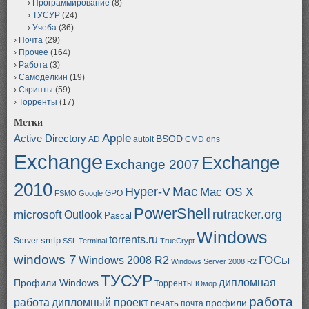
Программирование
(8)
ТУСУР
(24)
Учеба
(36)
Почта
(29)
Прочее
(164)
Работа
(3)
Самоделкин
(19)
Скрипты
(59)
Торренты
(17)
Метки
Apple
Active Directory
BSOD
AD
autoit
CMD
dns
Exchange
Exchange
Exchange 2007
2010
Mac
Hyper-V
Mac OS X
GPO
FSMO
Google
PowerShell
rutracker.org
microsoft
Outlook
Pascal
Windows
torrents.ru
smtp
Server
SSL
Terminal
TrueCrypt
windows 7
ГОСы
Windows 2008 R2
Windows Server 2008 R2
ТУСУР
дипломная
Профили Windows
Торренты
Юмор
работа
работа
дипломный проект
профили
печать
почта