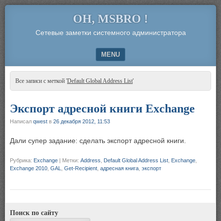
OH, MSBRO !
Сетевые заметки системного администратора
MENU
SKIP TO CONTENT
Все записи с меткой '
Default Global Address List
'
Экспорт адресной книги Exchange
Написал
qwest
в
26 декабря 2012, 11:53
Дали супер задание: сделать экспорт адресной книги.
Рубрика:
Exchange
|
Метки:
Address
,
Default Global Address List
,
Exchange
,
Exchange 2010
,
GAL
,
Get-Recipient
,
адресная книга
,
экспорт
Поиск по сайту