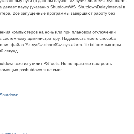
занному пути (в данном случае ‘\\z-sys\\z-share$\\z-sys-alarm-
амма делает паузу (указанно ShutdownWS_ShutdownDelayInterval в
ютера. Все запущенные программы завершают работу без
ения компьютеров на ночь или при плановом отключении
нь системному администратору. Надежность моего способа
я файла ‘\\z-sys\\z-share$\\z-sys-alarm-file.txt’ компьютеры
0 секунд.
tdown.exe из утилит PSTools. Но по практике настроить
помощью psshutdown я не смог.
Shutdown