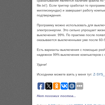
срабатывание является наличие файла по ука
file.txt’). Если триггер сработал то прогр
миллисекундах) и завершает работу компь
подтверждения.
Программу можно использовать для выключ
электроэнергии. Это сильно упрощает жиз
выключения: 99%. По практике после появлени
оказываются выключенными уже после 60-9
Есть варианты выключения с помощью psshu
надежное 99% выключение компьютеров с 
Удачи!
Исходники можете взять у меня тут:
Z-SYS_
Нет похожих постов...