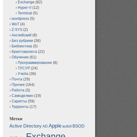
Exchange
(82)
Hyper-V
(12)
Terminal
(5)
wordpress
(5)
WoT
(4)
Z-SYS
(2)
Английский
(8)
Без рубрики
(36)
Библиотека
(5)
Криптовалюта
(22)
Обучение
(61)
Программирование
(8)
ТУСУР
(24)
Учеба
(36)
Почта
(29)
Прочее
(164)
Работа
(3)
Самоделкин
(19)
Скрипты
(59)
Торренты
(17)
Метки
Apple
Active Directory
BSOD
AD
autoit
Exchange