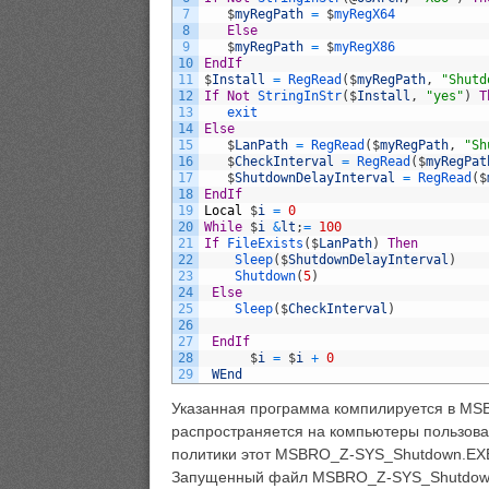
7
$
myRegPath
=
$
myRegX64
8
Else
9
$
myRegPath
=
$
myRegX86
10
EndIf
11
$
Install
=
RegRead
(
$
myRegPath
,
"Shutd
12
If
Not
StringInStr
(
$
Install
,
"yes"
)
T
13
exit
14
Else
15
$
LanPath
=
RegRead
(
$
myRegPath
,
"Sh
16
$
CheckInterval
=
RegRead
(
$
myRegPat
17
$
ShutdownDelayInterval
=
RegRead
(
$
18
EndIf
19
Local
$
i
=
0
20
While
$
i
&
lt
;
=
100
21
If
FileExists
(
$
LanPath
)
Then
22
Sleep
(
$
ShutdownDelayInterval
)
23
Shutdown
(
5
)
24
Else
25
Sleep
(
$
CheckInterval
)
26
27
EndIf
28
$
i
=
$
i
+
0
29
WEnd
Указанная программа компилируется в M
распространяется на компьютеры пользоват
политики этот MSBRO_Z-SYS_Shutdown.EXE ф
Запущенный файл MSBRO_Z-SYS_Shutdown в