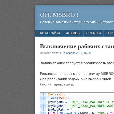
OH, MSBRO !
Сетевые заметки системного администрато
Menu
SKIP TO CONTENT
КАРТА САЙТА
АРХИВЫ
ССЫЛКИ
ГОС
Выключение рабочих стан
Написал
qwest
в
14 апреля 2017, 16:59
Задача такова: требуется организовать ав
Реализовано через мою программу MSBRO
Для реализации задачи был выбран Autoit.
Листинг программы:
1
#NoTrayIcon
2
Sleep
(
15000
)
3
$
myRegX86
=
'HKEY_LOCAL_MACHINE\SOFTW
4
$
myRegX64
=
'HKEY_LOCAL_MACHINE64\SOF
5
$
myRegPath
=
''
6
If
Not
StringInStr
(
@
OSArch
,
"X86"
)
Th