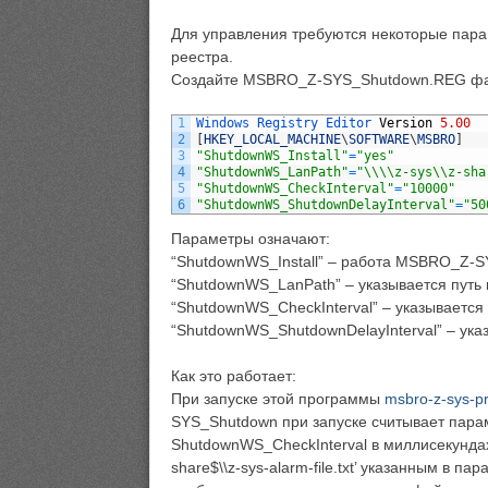
Для управления требуются некоторые пар
реестра.
Создайте MSBRO_Z-SYS_Shutdown.REG файл
1
Windows 
Registry 
Editor 
Version
5.00
2
[
HKEY_LOCAL_MACHINE
\
SOFTWARE
\
MSBRO
]
3
"ShutdownWS_Install"
=
"yes"
4
"ShutdownWS_LanPath"
=
"\\\\z-sys\\z-sha
5
"ShutdownWS_CheckInterval"
=
"10000"
6
"ShutdownWS_ShutdownDelayInterval"
=
"50
Параметры означают:
“ShutdownWS_Install” – работа MSBRO_Z-
“ShutdownWS_LanPath” – указывается путь
“ShutdownWS_CheckInterval” – указывается
“ShutdownWS_ShutdownDelayInterval” – ук
Как это работает:
При запуске этой программы
msbro-z-sys-pr
SYS_Shutdown при запуске считывает пара
ShutdownWS_CheckInterval в миллисекундах)
share$\\z-sys-alarm-file.txt’ указанным в