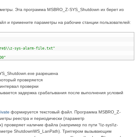
аметры. Эта программа MSBRO_Z-SYS_Shutdown их берет из
 и примените параметры на рабочие станции пользователей:
re$\\z-sys-alarm-file.txt"
00"
SYS_Shutdown.exe разрешена
 который проверяется
 интервал проверки
азывается задержка срабатывания после выполнения условий
ivate
формируется текстовый файл. Программа MSBRO_Z-
метры реестра и периодически (параметр
 проверяет наличие файла (например по пути ‘\\z-sys\\z-
 параметре ShutdownWS_LanPath). Триггером вызывающим