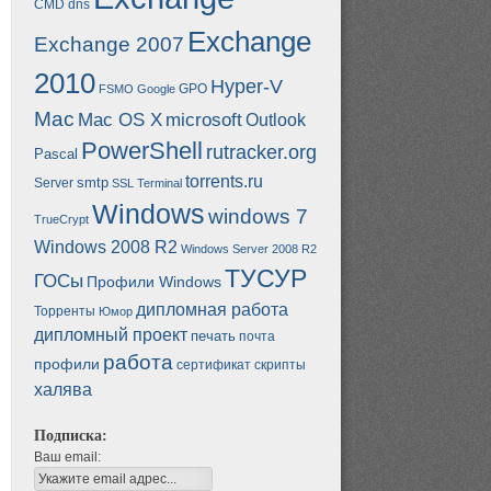
CMD
dns
Exchange
Exchange 2007
2010
Hyper-V
GPO
FSMO
Google
Mac
Mac OS X
microsoft
Outlook
PowerShell
rutracker.org
Pascal
torrents.ru
smtp
Server
SSL
Terminal
Windows
windows 7
TrueCrypt
Windows 2008 R2
Windows Server 2008 R2
ТУСУР
ГОСы
Профили Windows
дипломная работа
Торренты
Юмор
дипломный проект
печать
почта
работа
профили
сертификат
скрипты
халява
Подписка:
Ваш email: