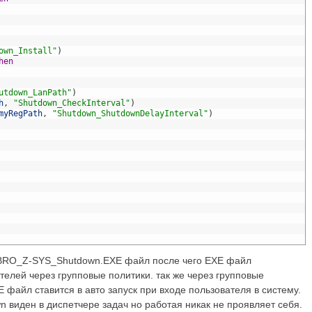
own_Install"
)
hen
utdown_LanPath"
)
h
,
"Shutdown_CheckInterval"
)
myRegPath
,
"Shutdown_ShutdownDelayInterval"
)
SBRO_Z-SYS_Shutdown.EXE файл после чего EXE файл
елей через групповые политики. так же через групповые
айл ставится в авто запуск при входе пользователя в систему.
иден в диспетчере задач но работая никак не проявляет себя.