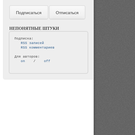
НЕПОНЯТНЫЕ ШТУКИ
   RSS записей   
   RSS комментариев   
   on   
 / 
   off   