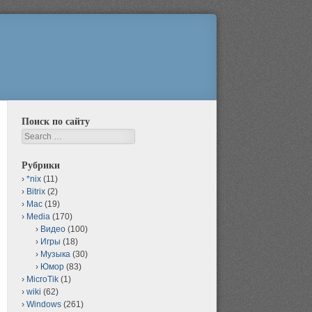
Поиск по сайту
Search
Рубрики
*nix
(11)
Bitrix
(2)
Mac
(19)
Media
(170)
Видео
(100)
Игры
(18)
Музыка
(30)
Юмор
(83)
MicroTik
(1)
wiki
(62)
Windows
(261)