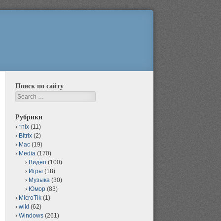
Поиск по сайту
Search
Рубрики
*nix
(11)
Bitrix
(2)
Mac
(19)
Media
(170)
Видео
(100)
Игры
(18)
Музыка
(30)
Юмор
(83)
MicroTik
(1)
wiki
(62)
Windows
(261)