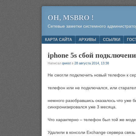
OH, MSBRO !
Сетевые заметки системного администрато
Menu
SKIP TO CONTENT
КАРТА САЙТА
АРХИВЫ
ССЫЛКИ
ГОС
iphone 5s сбой подключени
Написал
qwest
в
28 августа 2014, 13:38
Не смогли подключить новый телефон к се
телефон или не подключался, или старател
немного разобравшись оказалось что уже бы
синхронизировался уже 3 месяца.
Что характерно – телефон был той же м
Удалили в консоли Exchange сервера связь