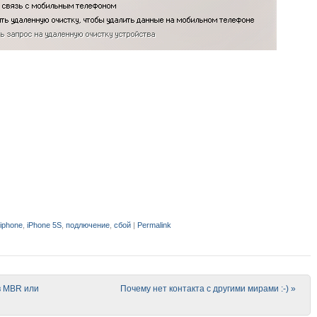
iphone
,
iPhone 5S
,
подлючение
,
сбой
|
Permalink
в MBR или
Почему нет контакта с другими мирами :-)
»