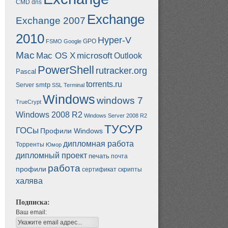
CMD
dns
Exchange
Exchange 2007
2010
Hyper-V
GPO
FSMO
Google
Mac
Mac OS X
microsoft
Outlook
PowerShell
rutracker.org
Pascal
torrents.ru
smtp
Server
SSL
Terminal
Windows
windows 7
TrueCrypt
Windows 2008 R2
Windows Server 2008 R2
ТУСУР
ГОСы
Профили Windows
дипломная работа
Торренты
Юмор
дипломный проект
печать
почта
работа
профили
сертификат
скрипты
халява
Подписка:
Ваш email: