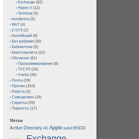
Exchange
(82)
Hyper-V
(12)
Terminal
(5)
wordpress
(5)
WoT
(4)
Z-SYS
(2)
Английский
(8)
Без рубрики
(36)
Библиотека
(5)
Криптовалюта
(22)
Обучение
(61)
Программирование
(8)
ТУСУР
(24)
Учеба
(36)
Почта
(29)
Прочее
(164)
Работа
(3)
Самоделкин
(19)
Скрипты
(59)
Торренты
(17)
Метки
Apple
Active Directory
BSOD
AD
autoit
Exchange