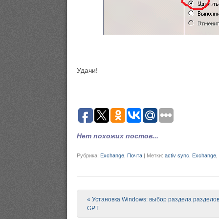
Удачи!
Нет похожих постов...
Рубрика:
Exchange
,
Почта
|
Метки:
activ sync
,
Exchange
,
Post navigation
«
Установка Windows: выбор раздела раздело
GPT.