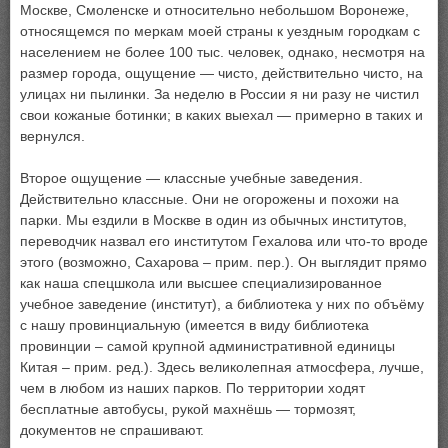
Москве, Смоленске и относительно небольшом Воронеже,
относящемся по меркам моей страны к уездным городкам с
населением не более 100 тыс. человек, однако, несмотря на
размер города, ощущение — чисто, действительно чисто, на
улицах ни пылинки. За неделю в России я ни разу не чистил
свои кожаные ботинки; в каких выехал — примерно в таких и
вернулся.
Второе ощущение — классные учебные заведения.
Действительно классные. Они не огорожены и похожи на
парки. Мы ездили в Москве в один из обычных институтов,
переводчик назвал его институтом Гехалова или что-то вроде
этого (возможно, Сахарова – прим. пер.). Он выглядит прямо
как наша спецшкола или высшее специализированное
учебное заведение (институт), а библиотека у них по объёму
с нашу провинциальную (имеется в виду библиотека
провинции – самой крупной административной единицы
Китая – прим. ред.). Здесь великолепная атмосфера, лучше,
чем в любом из наших парков. По территории ходят
бесплатные автобусы, рукой махнёшь — тормозят,
документов не спрашивают.