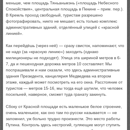
меньше, чем площадь Тяньаньмэнь («площадь Небесного
Спокойствия», центральная площадь в Пекине – прим. пер.).
В Кремль проход свободный, туристам разрешено
фотографировать, никто не мешает, есть только комплекс
административных зданий, отделённый улицей с «красной
линией».
Как перейдёшь (через неё) — сразу свисток, напоминают, что
не надо (за «красную линию») заходить (однако
милиционеры не подходят). Улица эта шириной метров в 6-
7, да и пешеходная дорожка метров 10 составляет. Мы
поспрашивали и нам сказали, что здесь административные
здания Президента, канцелярия Медведева на втором
этаже, каждый может посмотреть на его окна. Расстояние от
туристов — метров 15-16, мы тогда ещё шутили, что человек
посильней, наверное, сможет туда гранату закинуть.
Сбоку от Красной площади есть маленькое белое строение,
очень маленькое, как оно там по-русски называется — не
запомнил, уж больно трудно произнести. Это место работы
Путина. Контроль здесь нестрогий, гуляющие могут ступить