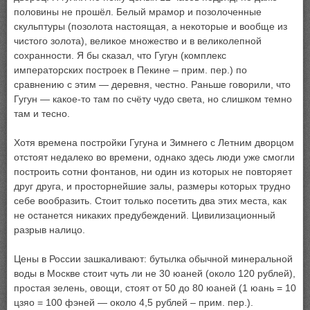
половины не прошёл. Белый мрамор и позолоченные
скульптуры (позолота настоящая, а некоторые и вообще из
чистого золота), великое множество и в великолепной
сохранности. Я бы сказал, что Гугун (комплекс
императорских построек в Пекине – прим. пер.) по
сравнению с этим — деревня, честно. Раньше говорили, что
Гугун — какое-то там по счёту чудо света, но слишком темно
там и тесно.
Хотя времена постройки Гугуна и Зимнего с Летним дворцом
отстоят недалеко во времени, однако здесь люди уже смогли
построить сотни фонтанов, ни один из которых не повторяет
друг друга, и просторнейшие залы, размеры которых трудно
себе вообразить. Стоит только посетить два этих места, как
не останется никаких предубеждений. Цивилизационный
разрыв налицо.
Цены в России зашкаливают: бутылка обычной минеральной
воды в Москве стоит чуть ли не 30 юаней (около 120 рублей),
простая зелень, овощи, стоят от 50 до 80 юаней (1 юань = 10
цзяо = 100 фэней — около 4,5 рублей – прим. пер.).