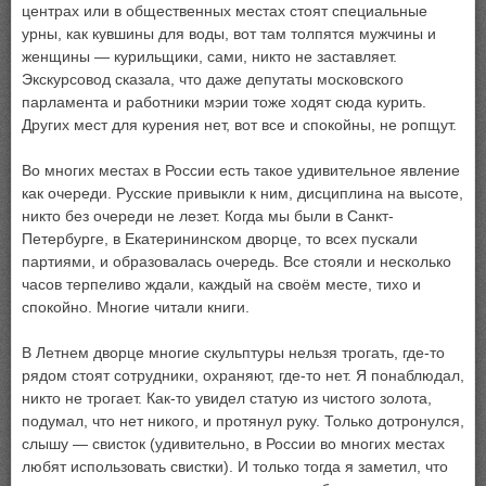
центрах или в общественных местах стоят специальные
урны, как кувшины для воды, вот там толпятся мужчины и
женщины — курильщики, сами, никто не заставляет.
Экскурсовод сказала, что даже депутаты московского
парламента и работники мэрии тоже ходят сюда курить.
Других мест для курения нет, вот все и спокойны, не ропщут.
Во многих местах в России есть такое удивительное явление
как очереди. Русские привыкли к ним, дисциплина на высоте,
никто без очереди не лезет. Когда мы были в Санкт-
Петербурге, в Екатерининском дворце, то всех пускали
партиями, и образовалась очередь. Все стояли и несколько
часов терпеливо ждали, каждый на своём месте, тихо и
спокойно. Многие читали книги.
В Летнем дворце многие скульптуры нельзя трогать, где-то
рядом стоят сотрудники, охраняют, где-то нет. Я понаблюдал,
никто не трогает. Как-то увидел статую из чистого золота,
подумал, что нет никого, и протянул руку. Только дотронулся,
слышу — свисток (удивительно, в России во многих местах
любят использовать свистки). И только тогда я заметил, что