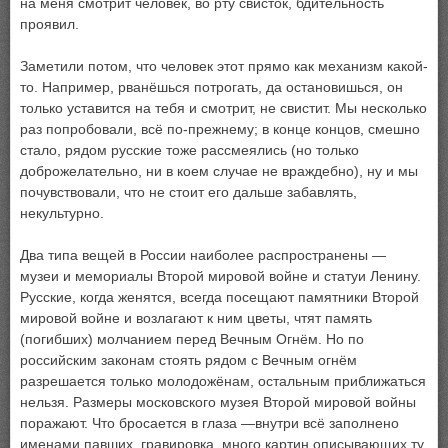
на меня смотрит человек, во рту свисток, бдительность
проявил.
Заметили потом, что человек этот прямо как механизм какой-
то. Например, рванёшься потрогать, да остановишься, он
только уставится на тебя и смотрит, не свистит. Мы несколько
раз попробовали, всё по-прежнему; в конце концов, смешно
стало, рядом русские тоже рассмеялись (но только
доброжелательно, ни в коем случае не враждебно), ну и мы
почувствовали, что не стоит его дальше забавлять,
некультурно.
Два типа вещей в России наиболее распространены —
музеи и мемориалы Второй мировой войне и статуи Ленину.
Русские, когда женятся, всегда посещают памятники Второй
мировой войне и возлагают к ним цветы, чтят память
(погибших) молчанием перед Вечным Огнём. Но по
российским законам стоять рядом с Вечным огнём
разрешается только молодожёнам, остальным приближаться
нельзя. Размеры московского музея Второй мировой войны
поражают. Что бросается в глаза —внутри всё заполнено
именами павших, гравировка, много картин описывающих ту