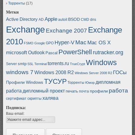
Торренты
(17)
Метки
Apple
Active Directory
BSOD
AD
autoit
CMD
dns
Exchange
Exchange
Exchange 2007
2010
Mac
Hyper-V
Mac OS X
GPO
FSMO
Google
PowerShell
rutracker.org
microsoft
Outlook
Pascal
Windows
torrents.ru
smtp
Server
SSL
Terminal
TrueCrypt
windows 7
ГОСы
Windows 2008 R2
Windows Server 2008 R2
ТУСУР
дипломная
Профили Windows
Торренты
Юмор
работа
работа
дипломный проект
профили
печать
почта
халява
сертификат
скрипты
Подписка:
Ваш email: