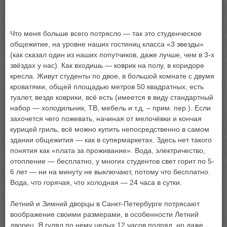
Что меня больше всего потрясло — так это студенческое
общежитие, на уровне наших гостиниц класса «3 звезды»
(как сказал один из наших попутчиков, даже лучше, чем в 3-х
звёздах у нас). Как входишь — коврик на полу, в коридоре
кресла. Живут студенты по двое, в большой комнате с двумя
кроватями, общей площадью метров 50 квадратных, есть
туалет, везде коврики, всё есть (имеется в виду стандартный
набор — холодильник, ТВ, мебель и т.д. – прим. пер.). Если
захочется чего пожевать, начиная от мелочёвки и кончая
курицей гриль, всё можно купить непосредственно в самом
здании общежития — как в супермаркетах. Здесь нет такого
понятия как «плата за проживание». Вода, электричество,
отопление — бесплатно, у многих студентов свет горит по 5-
6 лет — ни на минуту не выключают, потому что бесплатно.
Вода, что горячая, что холодная — 24 часа в сутки.
Летний и Зимний дворцы в Санкт-Петербурге потрясают
воображение своими размерами, в особенности Летний
дворец. Я гулял по нему целых 12 часов подряд, но даже