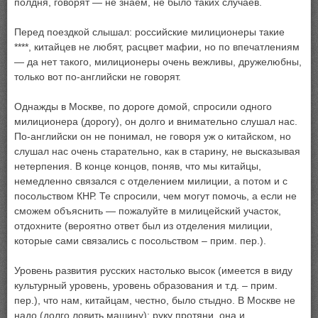
полдня, говорят — не знаем, не было таких случаев.
Перед поездкой слышал: российские милиционеры такие
****, китайцев не любят, расцвет мафии, но по впечатлениям
— да нет такого, милиционеры очень вежливы, дружелюбны,
только вот по-английски не говорят.
Однажды в Москве, по дороге домой, спросили одного
милиционера (дорогу), он долго и внимательно слушал нас.
По-английски он не понимал, не говоря уж о китайском, но
слушал нас очень старательно, как в старину, не высказывая
нетерпения. В конце концов, поняв, что мы китайцы,
немедленно связался с отделением милиции, а потом и с
посольством КНР. Те спросили, чем могут помочь, а если не
сможем объяснить — пожалуйте в милицейский участок,
отдохните (вероятно ответ был из отделения милиции,
которые сами связались с посольством – прим. пер.).
Уровень развития русских настолько высок (имеется в виду
культурный уровень, уровень образования и т.д. – прим.
пер.), что нам, китайцам, честно, было стыдно. В Москве не
надо (долго ловить машину): руку протяни, она и