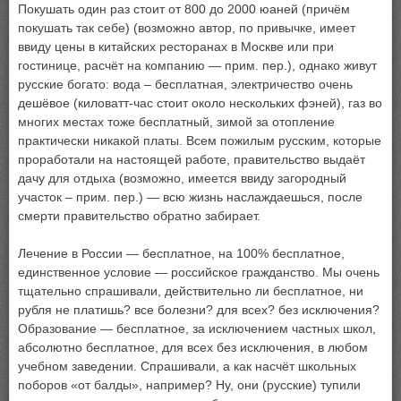
Покушать один раз стоит от 800 до 2000 юаней (причём
покушать так себе) (возможно автор, по привычке, имеет
ввиду цены в китайских ресторанах в Москве или при
гостинице, расчёт на компанию — прим. пер.), однако живут
русские богато: вода – бесплатная, электричество очень
дешёвое (киловатт-час стоит около нескольких фэней), газ во
многих местах тоже бесплатный, зимой за отопление
практически никакой платы. Всем пожилым русским, которые
проработали на настоящей работе, правительство выдаёт
дачу для отдыха (возможно, имеется ввиду загородный
участок – прим. пер.) — всю жизнь наслаждаешься, после
смерти правительство обратно забирает.
Лечение в России — бесплатное, на 100% бесплатное,
единственное условие — российское гражданство. Мы очень
тщательно спрашивали, действительно ли бесплатное, ни
рубля не платишь? все болезни? для всех? без исключения?
Образование — бесплатное, за исключением частных школ,
абсолютно бесплатное, для всех без исключения, в любом
учебном заведении. Спрашивали, а как насчёт школьных
поборов «от балды», например? Ну, они (русские) тупили