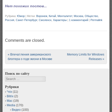
Нет похожих постов...
Рубрика:
Юмор
|
Метки:
Воронеж
,
Китай
,
Менталитет
,
Москва
,
Общество
,
Россия
,
Санкт-Петербург
,
Смоленск
,
Характеры
|
1 комментарий
|
Permalink
Comments are closed.
Post navigation
«
Впечатления американского
Memory Limits for Windows
блоггера о годе жизни в Москве
Releases
»
Поиск по сайту
Search
Рубрики
*nix
(11)
Bitrix
(2)
Mac
(19)
Media
(170)
Видео
(100)