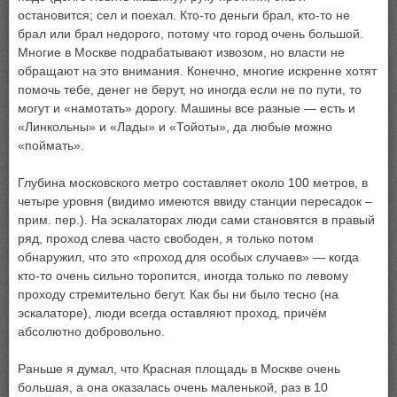
остановится; сел и поехал. Кто-то деньги брал, кто-то не
брал или брал недорого, потому что город очень большой.
Многие в Москве подрабатывают извозом, но власти не
обращают на это внимания. Конечно, многие искренне хотят
помочь тебе, денег не берут, но иногда если не по пути, то
могут и «намотать» дорогу. Машины все разные — есть и
«Линкольны» и «Лады» и «Тойоты», да любые можно
«поймать».
Глубина московского метро составляет около 100 метров, в
четыре уровня (видимо имеются ввиду станции пересадок –
прим. пер.). На эскалаторах люди сами становятся в правый
ряд, проход слева часто свободен, я только потом
обнаружил, что это «проход для особых случаев» — когда
кто-то очень сильно торопится, иногда только по левому
проходу стремительно бегут. Как бы ни было тесно (на
эскалаторе), люди всегда оставляют проход, причём
абсолютно добровольно.
Раньше я думал, что Красная площадь в Москве очень
большая, а она оказалась очень маленькой, раз в 10