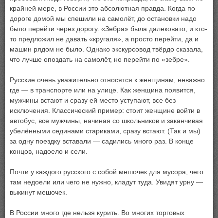
крайней мере, в России это абсолютная правда. Когда по
дороге домой мы спешили на самолёт, до остановки надо
было перейти через дорогу. «Зебра» была далековато, и кто-
то предложил не давать «кругаля», а просто перейти, да и
машин рядом не было. Однако экскурсовод твёрдо сказала,
что лучше опоздать на самолёт, но перейти по «зебре».
Русские очень уважительно относятся к женщинам, неважно
где — в транспорте или на улице. Как женщина появится,
мужчины встают и сразу ей место уступают, все без
исключения. Классический пример: стоит женщине войти в
автобус, все мужчины, начиная со школьников и заканчивая
убелёнными сединами стариками, сразу встают. (Так и мы)
за одну поездку вставали — садились много раз. В конце
концов, надоело и сели.
Почти у каждого русского с собой мешочек для мусора, чего
там недоели или чего не нужно, кладут туда. Увидят урну —
выкинут мешочек.
В России много где нельзя курить. Во многих торговых