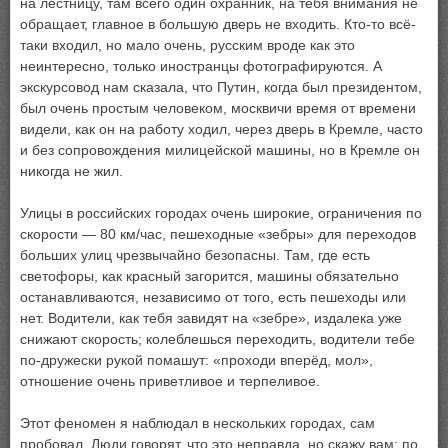
на лестницу, там всего один охранник, на тебя внимания не
обращает, главное в большую дверь не входить. Кто-то всё-
таки входил, но мало очень, русским вроде как это
неинтересно, только иностранцы фотографируются. А
экскурсовод нам сказала, что Путин, когда был президентом,
был очень простым человеком, москвичи время от времени
видели, как он на работу ходил, через дверь в Кремле, часто
и без сопровождения милицейской машины, но в Кремле он
никогда не жил.
Улицы в российских городах очень широкие, ограничения по
скорости — 80 км/час, пешеходные «зебры» для переходов
больших улиц чрезвычайно безопасны. Там, где есть
светофоры, как красный загорится, машины обязательно
останавливаются, независимо от того, есть пешеходы или
нет. Водители, как тебя завидят на «зебре», издалека уже
снижают скорость; колеблешься переходить, водители тебе
по-дружески рукой помашут: «проходи вперёд, мол»,
отношение очень приветливое и терпеливое.
Этот феномен я наблюдал в нескольких городах, сам
пробовал. Люди говорят, что это неправда, но скажу вам: по