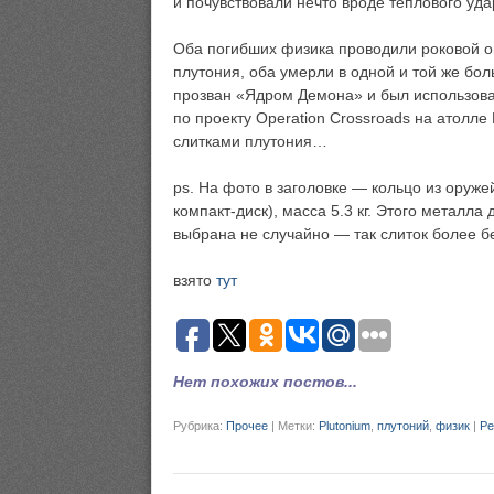
и почувствовали нечто вроде теплового уд
Оба погибших физика проводили роковой опы
плутония, оба умерли в одной и той же бо
прозван «Ядром Демона» и был использован
по проекту Operation Crossroads на атолле
слитками плутония…
ps. На фото в заголовке — кольцо из оруже
компакт-диск), масса 5.3 кг. Этого металл
выбрана не случайно — так слиток более б
взято
тут
Нет похожих постов...
Рубрика:
Прочее
|
Метки:
Plutonium
,
плутоний
,
физик
|
Pe