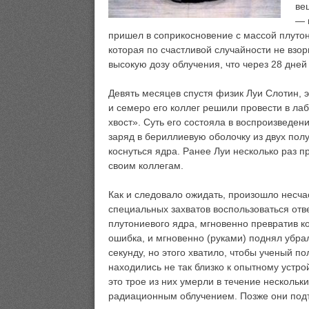
ве
— 
пришел в соприкосновение с массой плутон
которая по счастливой случайности не взор
высокую дозу облучения, что через 28 дней
Девять месяцев спустя физик Луи Слотин,
и семеро его коллег решили провести в ла
хвост». Суть его состояла в воспроизведе
заряд в бериллиевую оболочку из двух пол
коснуться ядра. Ранее Луи несколько раз п
своим коллегам.
Как и следовало ожидать, произошло несча
специальных захватов воспользоваться отв
плутониевого ядра, мгновенно превратив к
ошибка, и мгновенно (руками) поднял убра
секунду, но этого хватило, чтобы ученый 
находились не так близко к опытному устр
это трое из них умерли в течение несколь
радиационным облучением. Позже они подтв