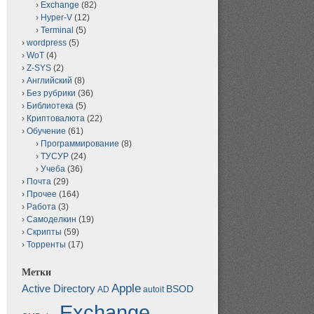
Exchange
(82)
Hyper-V
(12)
Terminal
(5)
wordpress
(5)
WoT
(4)
Z-SYS
(2)
Английский
(8)
Без рубрики
(36)
Библиотека
(5)
Криптовалюта
(22)
Обучение
(61)
Программирование
(8)
ТУСУР
(24)
Учеба
(36)
Почта
(29)
Прочее
(164)
Работа
(3)
Самоделкин
(19)
Скрипты
(59)
Торренты
(17)
Метки
Apple
Active Directory
BSOD
AD
autoit
Exchange