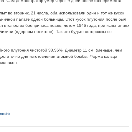
ара. Сам демонстратор умер через 9 дней после эксперимента.
т во вторник, 21 числа, оба использовали один и тот же кусок
льничной палате одной больницы. Этот кусок плутония после был
 в качестве боеприпаса позже, летом 1946 года, при испытаниях
 Бикини (ядерном полигоне). Так что будьте осторожны со
йного плутония чистотой 99.96%. Диаметр 11 см, (меньше, чем
а достаточно для изготовления атомной бомбы. Форма кольца
езопасен.
rmalink