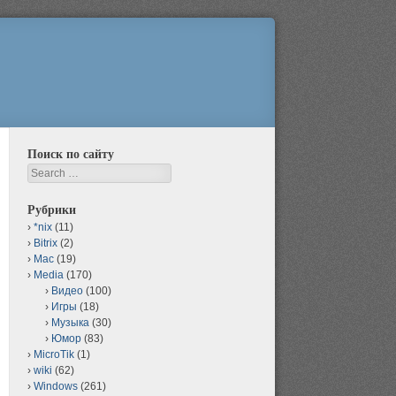
Поиск по сайту
Search
Рубрики
*nix
(11)
Bitrix
(2)
Mac
(19)
Media
(170)
Видео
(100)
Игры
(18)
Музыка
(30)
Юмор
(83)
MicroTik
(1)
wiki
(62)
Windows
(261)