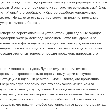
щества, когда происходит резкий скачок уровня радиации и в итоге
взрыв. В опыте это произошло из-за того, что вольфрамовый блок
ия. Ученый это сообразил и быстро разобрал конструкцию,
валась. Но даже за это короткое время он получил настолько
 умер от лучевой болезни.
 эксперт по переключающим устройствам (для ядерных зарядов?)
боратории эксперимент под названием «схватить дракона за
нии начальной фазы ядерной реакции, заключив радиоактивный
ушарий. Основной фокус состоял в том, чтобы не дать оболочке
роводил этот опыт, теперь он решил продемонстрировать его
стье. Именно в этот день Луи почему-то решил вместо
ерткой, и в процессе опыта одно из полушарий коснулось
онструкцию в ядерный реактор. Слотин понял, что произошла
л бериллиевую оболочку. Все это произошло менее чем за
получил летальную дозу радиации. Наблюдатели эксперимента
ойству, что дало им некоторые шансы на выживание. Несмотря на
ких последующих лет от различных заболеваний. связанных с
ердили, что видели голубое свечение, как от коронного разряда,