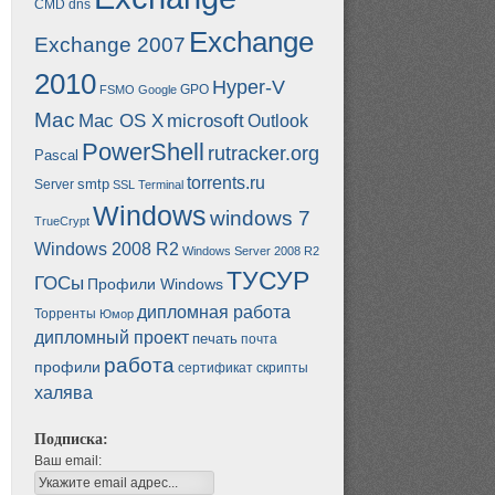
CMD
dns
Exchange
Exchange 2007
2010
Hyper-V
GPO
FSMO
Google
Mac
Mac OS X
microsoft
Outlook
PowerShell
rutracker.org
Pascal
torrents.ru
smtp
Server
SSL
Terminal
Windows
windows 7
TrueCrypt
Windows 2008 R2
Windows Server 2008 R2
ТУСУР
ГОСы
Профили Windows
дипломная работа
Торренты
Юмор
дипломный проект
печать
почта
работа
профили
сертификат
скрипты
халява
Подписка:
Ваш email: