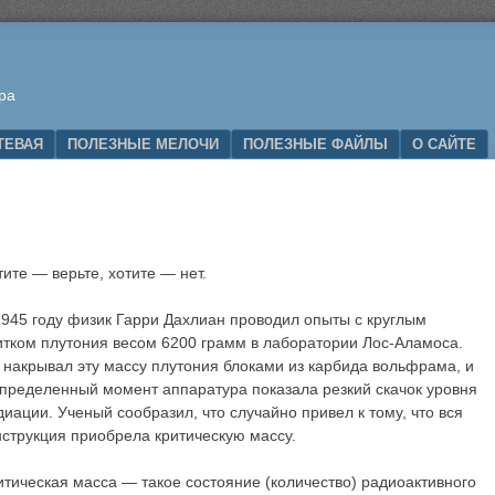
ра
ТЕВАЯ
ПОЛЕЗНЫЕ МЕЛОЧИ
ПОЛЕЗНЫЕ ФАЙЛЫ
О САЙТЕ
тите — верьте, хотите — нет.
1945 году физик Гарри Дахлиан проводил опыты с круглым
итком плутония весом 6200 грамм в лаборатории Лос-Аламоса.
 накрывал эту массу плутония блоками из карбида вольфрама, и
определенный момент аппаратура показала резкий скачок уровня
диации. Ученый сообразил, что случайно привел к тому, что вся
нструкция приобрела критическую массу.
итическая масса — такое состояние (количество) радиоактивного