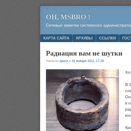
OH, MSBRO !
Сетевые заметки системного администрато
Menu
SKIP TO CONTENT
КАРТА САЙТА
АРХИВЫ
ССЫЛКИ
ГОС
Радиация вам не шутки
Написал
qwest
в
31 января 2011, 17:28
Хо
В 
сл
Он
в 
ра
ко
Кр