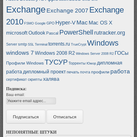
Exchange
Exchange
Exchange 2007
2010
Mac
Hyper-V
Mac OS X
GPO
FSMO
Google
PowerShell
rutracker.org
microsoft
Outlook
Pascal
Windows
torrents.ru
smtp
Server
SSL
Terminal
TrueCrypt
windows 7
ГОСы
Windows 2008 R2
Windows Server 2008 R2
ТУСУР
дипломная
Профили Windows
Торренты
Юмор
работа
работа
дипломный проект
профили
печать
почта
халява
сертификат
скрипты
Подписка:
Ваш email:
НЕПОНЯТНЫЕ ШТУКИ