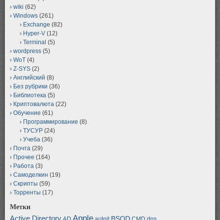
wiki
(62)
Windows
(261)
Exchange
(82)
Hyper-V
(12)
Terminal
(5)
wordpress
(5)
WoT
(4)
Z-SYS
(2)
Английский
(8)
Без рубрики
(36)
Библиотека
(5)
Криптовалюта
(22)
Обучение
(61)
Программирование
(8)
ТУСУР
(24)
Учеба
(36)
Почта
(29)
Прочее
(164)
Работа
(3)
Самоделкин
(19)
Скрипты
(59)
Торренты
(17)
Метки
Apple
Active Directory
BSOD
AD
autoit
CMD
dns