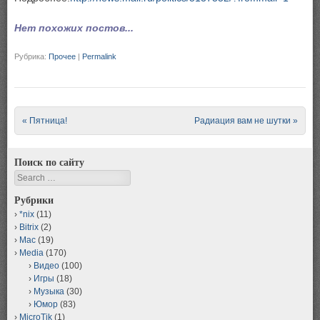
Нет похожих постов...
Рубрика:
Прочее
|
Permalink
Post navigation
«
Пятница!
Радиация вам не шутки
»
Поиск по сайту
Search
Рубрики
*nix
(11)
Bitrix
(2)
Mac
(19)
Media
(170)
Видео
(100)
Игры
(18)
Музыка
(30)
Юмор
(83)
MicroTik
(1)