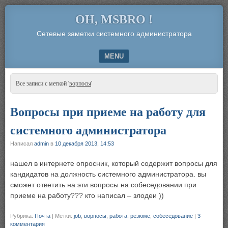
OH, MSBRO !
Сетевые заметки системного администратора
MENU
SKIP TO CONTENT
Все записи с меткой '
ворпосы
'
Вопросы при приеме на работу для
системного администратора
Написал
admin
в
10 декабря 2013, 14:53
нашел в интернете опросник, который содержит вопросы для
кандидатов на должность системного администратора. вы
сможет ответить на эти вопросы на собеседовании при
приеме на работу??? кто написал – злодеи ))
Рубрика:
Почта
|
Метки:
job
,
ворпосы
,
работа
,
резюме
,
собеседование
|
3
комментария