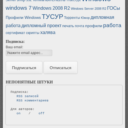
windows 7
ГОСы
Windows 2008 R2
Windows Server 2008 R2
ТУСУР
дипломная
Профили Windows
Торренты
Юмор
работа
работа
дипломный проект
профили
печать
почта
халява
сертификат
скрипты
Подписка:
Ваш email:
НЕПОНЯТНЫЕ ШТУКИ
   RSS записей   
   RSS комментариев   
   on   
 / 
   off   