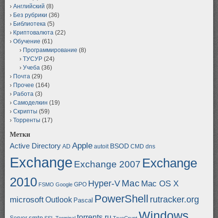
Английский
(8)
Без рубрики
(36)
Библиотека
(5)
Криптовалюта
(22)
Обучение
(61)
Программирование
(8)
ТУСУР
(24)
Учеба
(36)
Почта
(29)
Прочее
(164)
Работа
(3)
Самоделкин
(19)
Скрипты
(59)
Торренты
(17)
Метки
Apple
Active Directory
BSOD
AD
autoit
CMD
dns
Exchange
Exchange
Exchange 2007
2010
Mac
Hyper-V
Mac OS X
GPO
FSMO
Google
PowerShell
rutracker.org
microsoft
Outlook
Pascal
Windows
torrents.ru
smtp
Server
SSL
Terminal
TrueCrypt