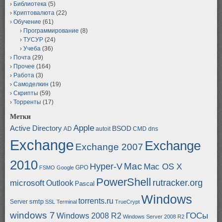
Библиотека
(5)
Криптовалюта
(22)
Обучение
(61)
Программирование
(8)
ТУСУР
(24)
Учеба
(36)
Почта
(29)
Прочее
(164)
Работа
(3)
Самоделкин
(19)
Скрипты
(59)
Торренты
(17)
Метки
Apple
Active Directory
BSOD
AD
autoit
CMD
dns
Exchange
Exchange
Exchange 2007
2010
Mac
Hyper-V
Mac OS X
GPO
FSMO
Google
PowerShell
rutracker.org
microsoft
Outlook
Pascal
Windows
torrents.ru
smtp
Server
SSL
Terminal
TrueCrypt
windows 7
ГОСы
Windows 2008 R2
Windows Server 2008 R2