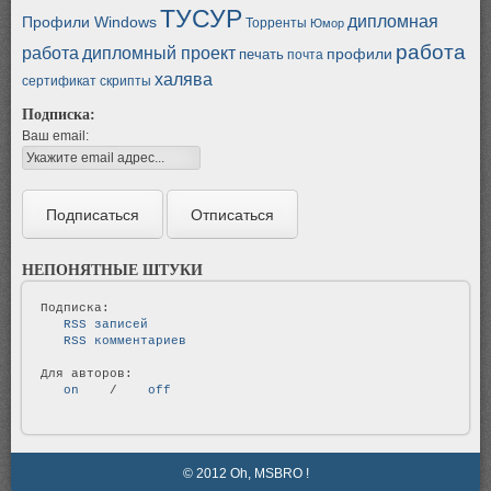
ТУСУР
дипломная
Профили Windows
Торренты
Юмор
работа
работа
дипломный проект
профили
печать
почта
халява
сертификат
скрипты
Подписка:
Ваш email:
НЕПОНЯТНЫЕ ШТУКИ
   RSS записей   
   RSS комментариев   
   on   
 / 
   off   
© 2012 Oh, MSBRO !