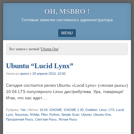
OH, MSBRO !
Сетевые заметки системного администратора
MENU
SKIP TO CONTENT
Все записи с меткой '
Ubuntu One
'
Ubuntu “Lucid Lynx”
Написал
qwest
в
29 апреля 2010, 10:50
Сегодня состоится релиз Ubuntu «Lucid Lynx» («ясная рысь»)
10.04 LTS популярного Linux дистрибутива. Ура, товарищи!
Итак, что нас ждет….
Рубрика:
*nix
|
Метки:
10.04
,
GNOME
,
GNOME 2.30
,
Gwibber
,
Linux
,
LTS
,
Lucid
Lynx
,
Nouveau
,
NVidia
,
Pitivi
,
Python
,
Simple Scan
,
Ubuntu
,
Ubuntu One
,
Прозрачная Рысь
,
Светлая Рысь
,
Ясная Рысь