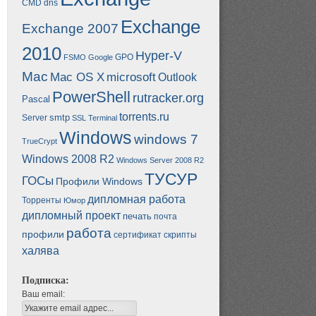
CMD
dns
Exchange
Exchange 2007
2010
Hyper-V
GPO
FSMO
Google
Mac
Mac OS X
microsoft
Outlook
PowerShell
rutracker.org
Pascal
torrents.ru
smtp
Server
SSL
Terminal
Windows
windows 7
TrueCrypt
Windows 2008 R2
Windows Server 2008 R2
ТУСУР
ГОСы
Профили Windows
дипломная работа
Торренты
Юмор
дипломный проект
печать
почта
работа
профили
сертификат
скрипты
халява
Подписка:
Ваш email: