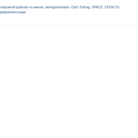
тировкой файлов по имени
,
defragmentation
,
O&O Defrag
,
SPACE
,
STEALTH
,
дефрагментации