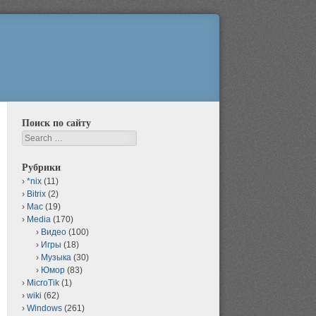
Поиск по сайту
Search
Рубрики
*nix
(11)
Bitrix
(2)
Mac
(19)
Media
(170)
Видео
(100)
Игры
(18)
Музыка
(30)
Юмор
(83)
MicroTik
(1)
wiki
(62)
Windows
(261)