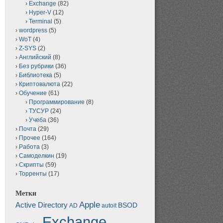
Exchange
(82)
Hyper-V
(12)
Terminal
(5)
wordpress
(5)
WoT
(4)
Z-SYS
(2)
Английский
(8)
Без рубрики
(36)
Библиотека
(5)
Криптовалюта
(22)
Обучение
(61)
Программирование
(8)
ТУСУР
(24)
Учеба
(36)
Почта
(29)
Прочее
(164)
Работа
(3)
Самоделкин
(19)
Скрипты
(59)
Торренты
(17)
Метки
Apple
Active Directory
BSOD
AD
autoit
Exchange