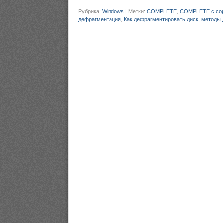
Рубрика:
Windows
|
Метки:
COMPLETE
,
COMPLETE с сор
дефрагментация
,
Как дефрагментировать диск
,
методы 