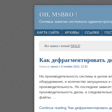
OH, MSBRO !
Сетевые заметки системного администрато
Menu
SKIP TO CONTENT
КАРТА САЙТА
АРХИВЫ
ССЫЛКИ
ГОС
Все записи с меткой '
SPACE
'
Как дефрагментировать д
Написал
qwest
в
8 ноября 2010, 12:32
На производительность системы в целом вл
оборудования, и количество запущенных и
производительность. Но последнее зависит
производительность диска, а следовательно
файлы. …
Continue reading ‘Как дефрагментировать ди