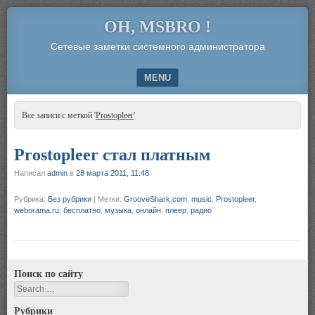
OH, MSBRO !
Сетевые заметки системного администратора
MENU
SKIP TO CONTENT
Все записи с меткой '
Prostopleer
'
Prostopleer стал платным
Написал
admin
в
28 марта 2011, 11:48
Рубрика:
Без рубрики
|
Метки:
GrooveShark.com
,
music
,
Prostopleer
,
weborama.ru
,
бесплатно
,
музыка
,
онлайн
,
плеер
,
радио
Поиск по сайту
Search
Рубрики