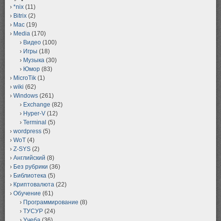
*nix
(11)
Bitrix
(2)
Mac
(19)
Media
(170)
Видео
(100)
Игры
(18)
Музыка
(30)
Юмор
(83)
MicroTik
(1)
wiki
(62)
Windows
(261)
Exchange
(82)
Hyper-V
(12)
Terminal
(5)
wordpress
(5)
WoT
(4)
Z-SYS
(2)
Английский
(8)
Без рубрики
(36)
Библиотека
(5)
Криптовалюта
(22)
Обучение
(61)
Программирование
(8)
ТУСУР
(24)
Учеба
(36)