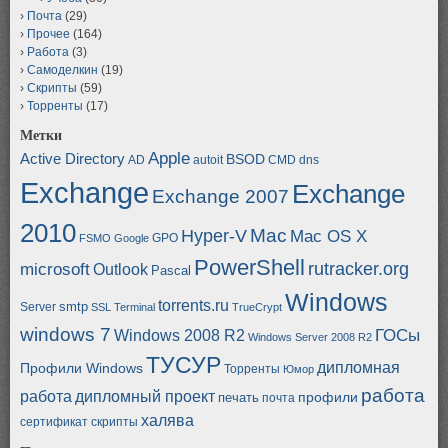
Почта
(29)
Прочее
(164)
Работа
(3)
Самоделкин
(19)
Скрипты
(59)
Торренты
(17)
Метки
Apple
Active Directory
BSOD
AD
autoit
CMD
dns
Exchange
Exchange
Exchange 2007
2010
Mac
Hyper-V
Mac OS X
GPO
FSMO
Google
PowerShell
rutracker.org
microsoft
Outlook
Pascal
Windows
torrents.ru
smtp
Server
SSL
Terminal
TrueCrypt
windows 7
ГОСы
Windows 2008 R2
Windows Server 2008 R2
ТУСУР
дипломная
Профили Windows
Торренты
Юмор
работа
работа
дипломный проект
профили
печать
почта
халява
сертификат
скрипты