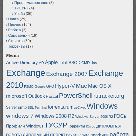
Программирование
(8)
ТУСУР
(24)
Учеба
(36)
Почта
(29)
Прочее
(164)
Работа
(3)
Самоделкин
(19)
Скрипты
(59)
Торренты
(17)
Метки
Apple
Active Directory
BSOD
AD
autoit
CMD
dns
Exchange
Exchange
Exchange 2007
2010
Mac
Hyper-V
Mac OS X
GPO
FSMO
Google
PowerShell
rutracker.org
microsoft
Outlook
Pascal
Windows
torrents.ru
smtp
Server
SSL
Terminal
TrueCrypt
windows 7
ГОСы
Windows 2008 R2
Windows Server 2008 R2
ТУСУР
дипломная
Профили Windows
Торренты
Юмор
работа
работа
дипломный проект
профили
печать
почта