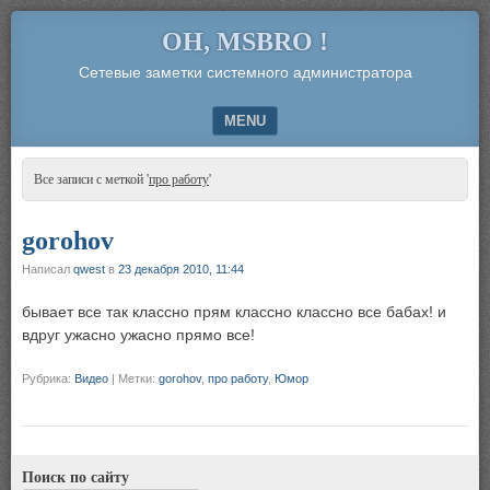
OH, MSBRO !
Сетевые заметки системного администратора
MENU
SKIP TO CONTENT
Все записи с меткой '
про работу
'
gorohov
Написал
qwest
в
23 декабря 2010, 11:44
бывает все так классно прям классно классно все бабах! и
вдруг ужасно ужасно прямо все!
Рубрика:
Видео
|
Метки:
gorohov
,
про работу
,
Юмор
Поиск по сайту