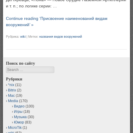
и т. п.; по логике серии: …
Continue reading ‘Присвоение наименований видам
вооружений’ »
Рубрика:
wiki
|
Метки:
названия видов вооружений
Поиск по сайту
Search
Рубрики
*nix
(11)
Bitrix
(2)
Mac
(19)
Media
(170)
Видео
(100)
Игры
(18)
Музыка
(30)
Юмор
(83)
MicroTik
(1)
wiki
(62)