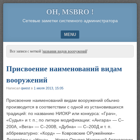
OH, MSBRO !
Сетевые заметки системного администратора
MENU
SKIP TO CONTENT
Все записи с меткой '
названия видов вооружений
'
Присвоение наименований видам
вооружений
Написал
qwest
в
1 июля 2013, 15:05
Присвоение наименований видам вооружений обычно
производится в соответствии с одной из установившихся
традиций: по названию НИОКР или конкурса: «Грач»,
«Судья» и т. п.; по литере модификации: «Ангара» — С–
200А, «Вега» — С–200В, «Дубна» — С–200Д и т. п.
аббревиатурно: «Корд» — Ковровские ОРужейники–
Дегтярёвцы; «Нона» — Новое Орудие Наземной Артиллерии