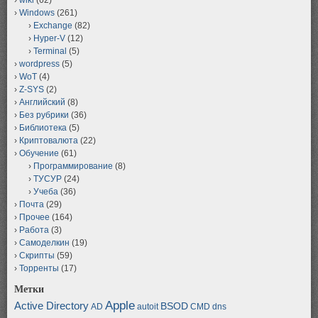
Windows
(261)
Exchange
(82)
Hyper-V
(12)
Terminal
(5)
wordpress
(5)
WoT
(4)
Z-SYS
(2)
Английский
(8)
Без рубрики
(36)
Библиотека
(5)
Криптовалюта
(22)
Обучение
(61)
Программирование
(8)
ТУСУР
(24)
Учеба
(36)
Почта
(29)
Прочее
(164)
Работа
(3)
Самоделкин
(19)
Скрипты
(59)
Торренты
(17)
Метки
Apple
Active Directory
BSOD
AD
autoit
CMD
dns