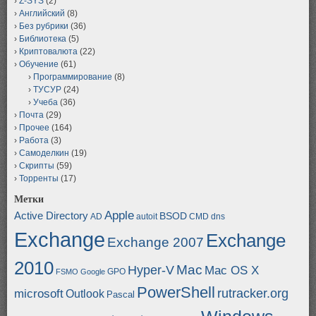
Z-SYS
(2)
Английский
(8)
Без рубрики
(36)
Библиотека
(5)
Криптовалюта
(22)
Обучение
(61)
Программирование
(8)
ТУСУР
(24)
Учеба
(36)
Почта
(29)
Прочее
(164)
Работа
(3)
Самоделкин
(19)
Скрипты
(59)
Торренты
(17)
Метки
Apple
Active Directory
BSOD
AD
autoit
CMD
dns
Exchange
Exchange
Exchange 2007
2010
Mac
Hyper-V
Mac OS X
GPO
FSMO
Google
PowerShell
rutracker.org
microsoft
Outlook
Pascal