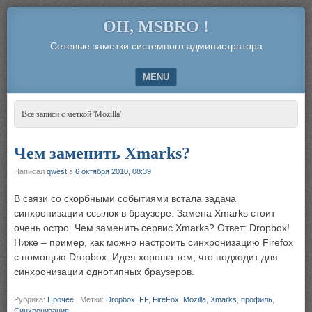
OH, MSBRO !
Сетевые заметки системного администратора
MENU
SKIP TO CONTENT
Все записи с меткой '
Mozilla
'
Чем заменить Xmarks?
Написал
qwest
в
6 октября 2010, 08:39
В связи со скорбными событиями встала задача
синхронизации ссылок в браузере. Замена Xmarks стоит
очень остро. Чем заменить сервис Xmarks? Ответ: Dropbox!
Ниже – пример, как можно настроить синхронизацию Firefox
с помощью Dropbox. Идея хороша тем, что подходит для
синхронизации однотипных браузеров.
Рубрика:
Прочее
|
Метки:
Dropbox
,
FF
,
FireFox
,
Mozilla
,
Xmarks
,
профиль
,
Синхронизация