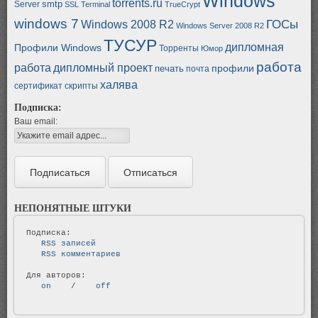
Windows
torrents.ru
smtp
Server
SSL
Terminal
TrueCrypt
windows 7
ГОСы
Windows 2008 R2
Windows Server 2008 R2
ТУСУР
дипломная
Профили Windows
Торренты
Юмор
работа
работа
дипломный проект
профили
печать
почта
халява
сертификат
скрипты
Подписка:
Ваш email:
НЕПОНЯТНЫЕ ШТУКИ
   RSS записей   
   RSS комментариев   
   on   
 / 
   off   