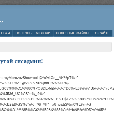
ра
ТЕВАЯ
ПОЛЕЗНЫЕ МЕЛОЧИ
ПОЛЕЗНЫЕ ФАЙЛЫ
О САЙТЕ
утой сисадмин!
 AndreyMorozovShowreel @^s%kGs__%^%pT%e^t
H1^=%%D0%n^@5%%%90%j##H%%%D0%j-
G03%%%D1%%80%POSDERdj5%%%^D0%xE6%%%^B5%%%^yJMZ
&%J536_UG%^S^e%_i9%t^
9C%%D0%B0^C%%%BE%KR%%%^D1%D$12%%%80%^UG%%%^D0%
B2&&%tS%s^e%_76t_%t^ _a8=p&&S%m0%E%j-r%t
BC%%D1%%8B%%D0%%B9&&%S5%^s%^b#8%e%D5%t%t65%