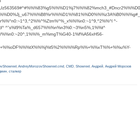
#
z563569#^#%%%83%g5%%%D1%j7%%%82%mch3_#Dncr2%%%D0
%%D0%Jj_u67%%%B8%r%%%D1%%81%%D0%%%z3A%B0%%%g#_
%%^n0:~1^3,^2%%^%Ztm%^%_x%%%n0:~1^9,^2%%^l ^-
^ ^”s%l9%Ta%_d657%%%n%n3%0:~3%n5%,1%%t^
%/%%n0:~20^,1%%%_m%mgT%G40-1%f%A56xH56-
^+%%oDF%%%tX%%%j%t5%2%%%%Rp%%+%%xT%%+%%u%Y-
ovShowreel
,
AndreyMorozovShowreel.cmd
,
CMD
,
Showreel
,
Андрей
,
Андрей Морозов
дмин
,
сталкер