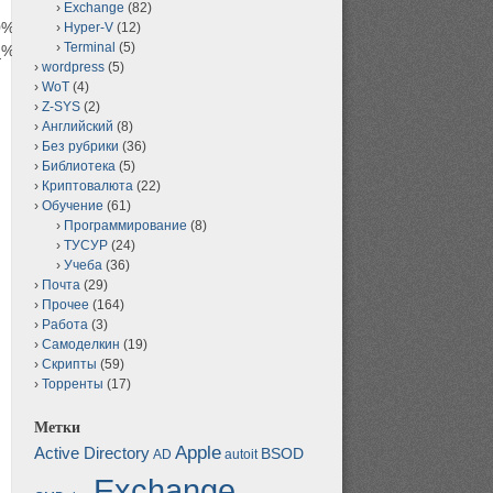
Exchange
(82)
%duxd%%%BE%%D0%%B9&&^s%d34%^E%nj7$%t
Hyper-V
(12)
Terminal
(5)
%D0%l_0%%%B4%t1%%%D0%A%%%BC%jj%%%D0%x5%%%B8%C5%
wordpress
(5)
WoT
(4)
Z-SYS
(2)
Английский
(8)
Без рубрики
(36)
Библиотека
(5)
Криптовалюта
(22)
Обучение
(61)
Программирование
(8)
ТУСУР
(24)
Учеба
(36)
Почта
(29)
Прочее
(164)
Работа
(3)
Самоделкин
(19)
Скрипты
(59)
Торренты
(17)
Метки
Apple
Active Directory
BSOD
AD
autoit
Exchange