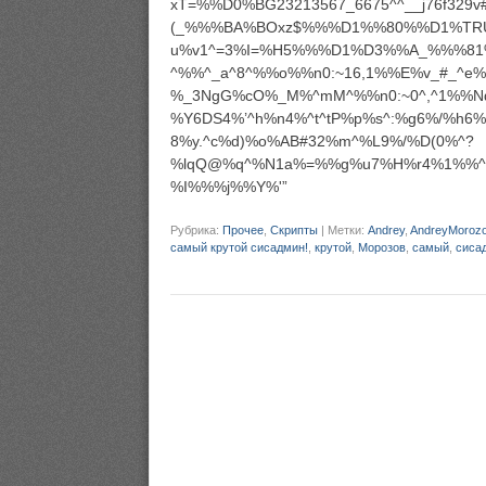
xT=%%D0%BG23213567_6675^^__j76f329v
(_%%%BA%BOxz$%%%D1%%80%%D1%TRU
u%v1^=3%I=%H5%%%D1%D3%%A_%%%81
^%%^_a^8^%%o%%n0:~16,1%%E%v_#_^e%r
%_3NgG%cO%_M%^mM^%%n0:~0^,^1%%Nd
%Y6DS4%’^h%n4%^t^tP%p%s^:%g6%/%h6
8%y.^c%d)%o%AB#32%m^%L9%/%D(0%^?
%lqQ@%q^%N1a%=%%g%u7%H%r4%1%%
%I%%%j%%Y%'”
Рубрика:
Прочее
,
Скрипты
|
Метки:
Andrey
,
AndreyMoroz
самый крутой сисадмин!
,
крутой
,
Морозов
,
самый
,
сиса