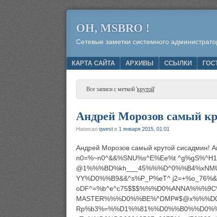
OH, MSBRO !
Сетевые заметки системного администрато
Menu
SKIP TO CONTENT
КАРТА САЙТА
АРХИВЫ
ССЫЛКИ
ГОС
Все записи с меткой '
крутой
'
Андрей Морозов самый кр
Написал
qwest
в
1 января 2015, 01:01
Андрей Морозов самый крутой сисадмин!
n0=%~n0^&&%SNU%s^E%Ee%t ^g%gS%^
@1%%%BD%kh___45%%%D^0%%B4%xNMU
YY%D0%%B9&&^s%P_P%eT^ j2=+%o_76%&
oDF^=%b^e^c75$$$%%%D0%ANNA%%%
MASTER%%%D0%%BE%^DMP#$@x%%%D0%%
Rp%b3%=%%D1%%81%%D0%%B0%%D0%%