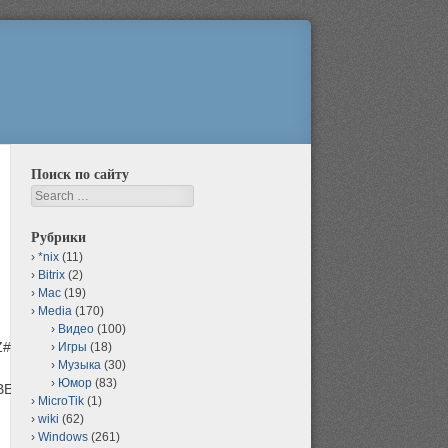
Поиск по сайту
Search
Рубрики
*nix
(11)
Bitrix
(2)
Mac
(19)
Media
(170)
Видео
(100)
#302-
Игры
(18)
Музыка
(30)
Юмор
(83)
BE%%%BE%BE%%%^D0%%B7%G37-
MicroTik
(1)
wiki
(62)
Windows
(261)