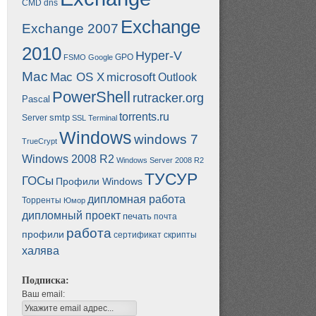
CMD
dns
Exchange
Exchange 2007
2010
Hyper-V
GPO
FSMO
Google
Mac
Mac OS X
microsoft
Outlook
PowerShell
rutracker.org
Pascal
torrents.ru
smtp
Server
SSL
Terminal
Windows
windows 7
TrueCrypt
Windows 2008 R2
Windows Server 2008 R2
ТУСУР
ГОСы
Профили Windows
дипломная работа
Торренты
Юмор
дипломный проект
печать
почта
работа
профили
сертификат
скрипты
халява
Подписка:
Ваш email: