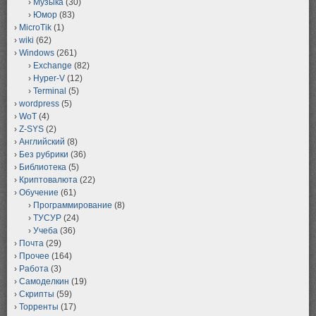
Музыка
(30)
Юмор
(83)
MicroTik
(1)
wiki
(62)
Windows
(261)
Exchange
(82)
Hyper-V
(12)
Terminal
(5)
wordpress
(5)
WoT
(4)
Z-SYS
(2)
Английский
(8)
Без рубрики
(36)
Библиотека
(5)
Криптовалюта
(22)
Обучение
(61)
Программирование
(8)
ТУСУР
(24)
Учеба
(36)
Почта
(29)
Прочее
(164)
Работа
(3)
Самоделкин
(19)
Скрипты
(59)
Торренты
(17)