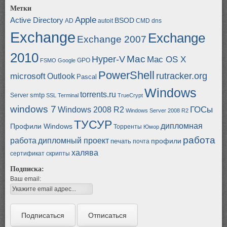
Метки
Apple
Active Directory
BSOD
AD
autoit
CMD
dns
Exchange
Exchange
Exchange 2007
2010
Mac
Hyper-V
Mac OS X
GPO
FSMO
Google
PowerShell
rutracker.org
microsoft
Outlook
Pascal
Windows
torrents.ru
smtp
Server
SSL
Terminal
TrueCrypt
windows 7
ГОСы
Windows 2008 R2
Windows Server 2008 R2
ТУСУР
дипломная
Профили Windows
Торренты
Юмор
работа
работа
дипломный проект
профили
печать
почта
халява
сертификат
скрипты
Подписка:
Ваш email: