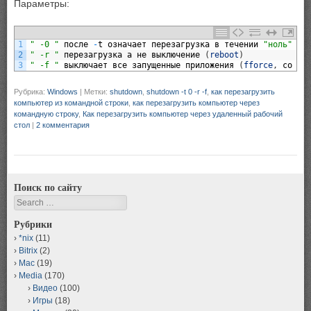
Параметры:
1
" -0 "
после
-
t
означает
перезагрузка
в
течении
"ноль"
се
2
" -r "
перезагрузка
а
не
выключение
(
reboot
)
3
" -f "
выключает
все
запущенные
приложения
(
fforce
,
со
ес
Рубрика:
Windows
|
Метки:
shutdown
,
shutdown -t 0 -r -f
,
как перезагрузить
компьютер из командной строки
,
как перезагрузить компьютер через
командную строку
,
Как перезагрузить компьютер через удаленный рабочий
стол
|
2 комментария
Поиск по сайту
Search
Рубрики
*nix
(11)
Bitrix
(2)
Mac
(19)
Media
(170)
Видео
(100)
Игры
(18)