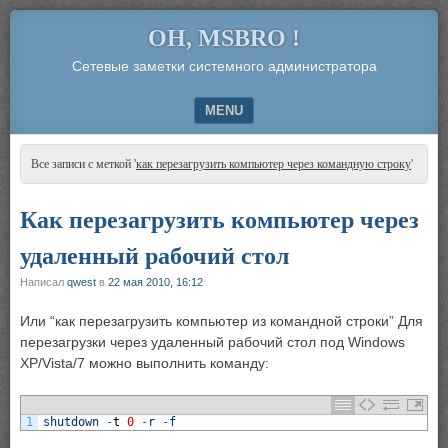
OH, MSBRO !
Сетевые заметки системного администратора
MENU
SKIP TO CONTENT
Все записи с меткой '
как перезагрузить компьютер через командную строку
'
Как перезагрузить компьютер через
удаленный рабочий стол
Написал
qwest
в
22 мая 2010, 16:12
Или “как перезагрузить компьютер из командной строки” Для
перезагрузки через удаленный рабочий стол под Windows
XP/Vista/7 можно выполнить команду:
1
shutdown
-
t
0
-
r
-
f