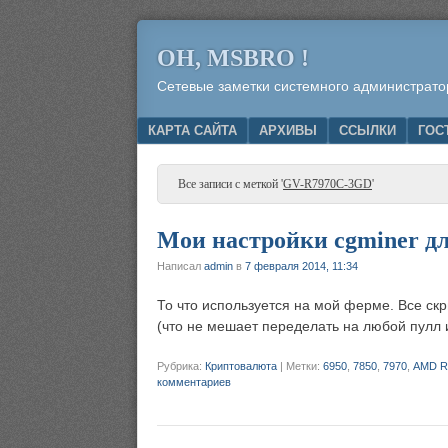
OH, MSBRO !
Сетевые заметки системного администрато
Menu
SKIP TO CONTENT
КАРТА САЙТА
АРХИВЫ
ССЫЛКИ
ГОС
Все записи с меткой '
GV-R7970C-3GD
'
Мои настройки cgminer дл
Написал
admin
в
7 февраля 2014, 11:34
То что используется на мой ферме. Все ск
(что не мешает переделать на любой пулл 
Рубрика:
Криптовалюта
|
Метки:
6950
,
7850
,
7970
,
AMD R
комментариев