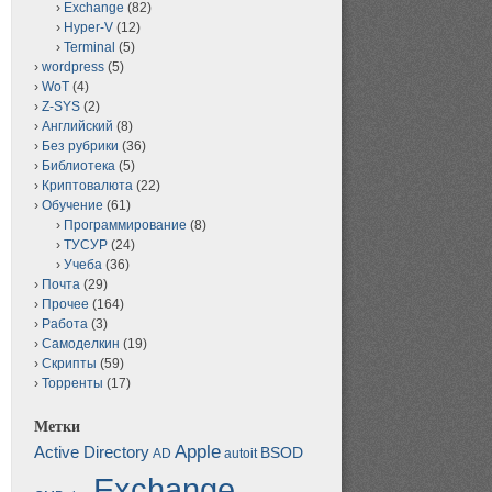
Exchange
(82)
Hyper-V
(12)
Terminal
(5)
wordpress
(5)
WoT
(4)
Z-SYS
(2)
Английский
(8)
Без рубрики
(36)
Библиотека
(5)
Криптовалюта
(22)
Обучение
(61)
Программирование
(8)
ТУСУР
(24)
Учеба
(36)
Почта
(29)
Прочее
(164)
Работа
(3)
Самоделкин
(19)
Скрипты
(59)
Торренты
(17)
Метки
Apple
Active Directory
BSOD
AD
autoit
Exchange