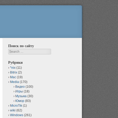
Поиск по сайту
Search
Рубрики
*nix
(11)
Bitrix
(2)
Mac
(19)
Media
(170)
Видео
(100)
Игры
(18)
Музыка
(30)
Юмор
(83)
MicroTik
(1)
wiki
(62)
Windows
(261)