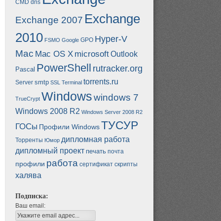
CMD
dns
Exchange
Exchange 2007
2010
Hyper-V
GPO
FSMO
Google
Mac
Mac OS X
microsoft
Outlook
PowerShell
rutracker.org
Pascal
torrents.ru
smtp
Server
SSL
Terminal
Windows
windows 7
TrueCrypt
Windows 2008 R2
Windows Server 2008 R2
ТУСУР
ГОСы
Профили Windows
дипломная работа
Торренты
Юмор
дипломный проект
печать
почта
работа
профили
сертификат
скрипты
халява
Подписка:
Ваш email: