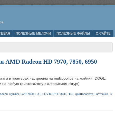
ра
ТЕВАЯ
ПОЛЕЗНЫЕ МЕЛОЧИ
ПОЛЕЗНЫЕ ФАЙЛЫ
О САЙТЕ
я AMD Radeon HD 7970, 7850, 6950
рипты в примерах настроены на multipool.us на майнинг DOGE.
и на любую криптовалюту с алгоритмом skrypt)
adeon
,
cgminer
,
GV-R7850C-2GD
,
GV-R7970C-3GD
,
H+D
,
криптовалюта
,
настройка
|
6