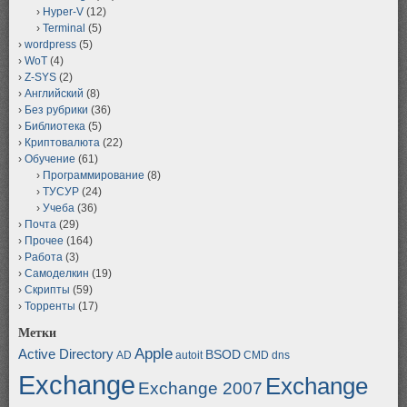
Hyper-V
(12)
Terminal
(5)
wordpress
(5)
WoT
(4)
Z-SYS
(2)
Английский
(8)
Без рубрики
(36)
Библиотека
(5)
Криптовалюта
(22)
Обучение
(61)
Программирование
(8)
ТУСУР
(24)
Учеба
(36)
Почта
(29)
Прочее
(164)
Работа
(3)
Самоделкин
(19)
Скрипты
(59)
Торренты
(17)
Метки
Apple
Active Directory
BSOD
AD
autoit
CMD
dns
Exchange
Exchange
Exchange 2007