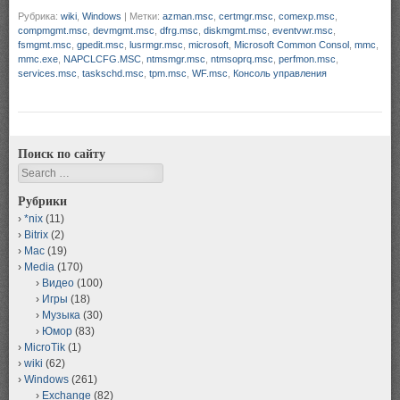
Рубрика:
wiki
,
Windows
|
Метки:
azman.msc
,
certmgr.msc
,
comexp.msc
,
compmgmt.msc
,
devmgmt.msc
,
dfrg.msc
,
diskmgmt.msc
,
eventvwr.msc
,
fsmgmt.msc
,
gpedit.msc
,
lusrmgr.msc
,
microsoft
,
Microsoft Common Consol
,
mmc
,
mmc.exe
,
NAPCLCFG.MSC
,
ntmsmgr.msc
,
ntmsoprq.msc
,
perfmon.msc
,
services.msc
,
taskschd.msc
,
tpm.msc
,
WF.msc
,
Консоль управления
Поиск по сайту
Search
Рубрики
*nix
(11)
Bitrix
(2)
Mac
(19)
Media
(170)
Видео
(100)
Игры
(18)
Музыка
(30)
Юмор
(83)
MicroTik
(1)
wiki
(62)
Windows
(261)
Exchange
(82)