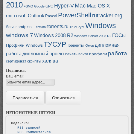
2010
Mac
Hyper-V
Mac OS X
GPO
FSMO
Google
PowerShell
rutracker.org
microsoft
Outlook
Pascal
Windows
torrents.ru
smtp
Server
SSL
Terminal
TrueCrypt
windows 7
ГОСы
Windows 2008 R2
Windows Server 2008 R2
ТУСУР
дипломная
Профили Windows
Торренты
Юмор
работа
работа
дипломный проект
профили
печать
почта
халява
сертификат
скрипты
Подписка:
Ваш email:
НЕПОНЯТНЫЕ ШТУКИ
   RSS записей   
   RSS комментариев   