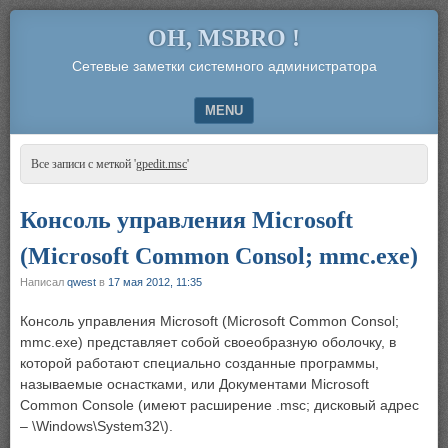
OH, MSBRO !
Сетевые заметки системного администратора
MENU
SKIP TO CONTENT
Все записи с меткой '
gpedit.msc
'
Консоль управления Microsoft
(Microsoft Common Consol; mmc.exe)
Написал
qwest
в
17 мая 2012, 11:35
Консоль управления Microsoft (Microsoft Common Consol;
mmc.exe) представляет собой своеобразную оболочку, в
которой работают специально созданные программы,
называемые оснастками, или Документами Microsoft
Common Console (имеют расширение .msc; дисковый адрес
– \Windows\System32\).