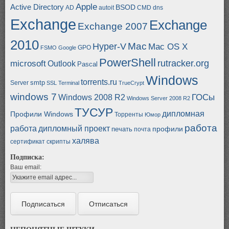
Apple
Active Directory
BSOD
AD
autoit
CMD
dns
Exchange
Exchange
Exchange 2007
2010
Mac
Hyper-V
Mac OS X
GPO
FSMO
Google
PowerShell
rutracker.org
microsoft
Outlook
Pascal
Windows
torrents.ru
smtp
Server
SSL
Terminal
TrueCrypt
windows 7
ГОСы
Windows 2008 R2
Windows Server 2008 R2
ТУСУР
дипломная
Профили Windows
Торренты
Юмор
работа
работа
дипломный проект
профили
печать
почта
халява
сертификат
скрипты
Подписка:
Ваш email: