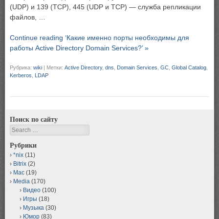
(UDP) и 139 (TCP), 445 (UDP и TCP) — служба репликации
файлов, …
Continue reading ‘Какие именно порты необходимы для
работы Active Directory Domain Services?’ »
Рубрика:
wiki
|
Метки:
Active Directory
,
dns
,
Domain Services
,
GC
,
Global Catalog
,
Kerberos
,
LDAP
Поиск по сайту
Search
Рубрики
*nix
(11)
Bitrix
(2)
Mac
(19)
Media
(170)
Видео
(100)
Игры
(18)
Музыка
(30)
Юмор
(83)